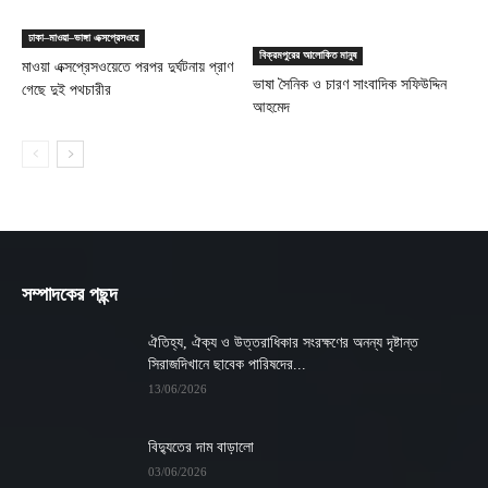
ঢাকা–মাওয়া–ভাঙ্গা এক্সপ্রেসওয়ে
বিক্রমপুরের আলোকিত মানুষ
মাওয়া এক্সপ্রেসওয়েতে পরপর দুর্ঘটনায় প্রাণ
ভাষা সৈনিক ও চারণ সাংবাদিক সফিউদ্দিন
গেছে দুই পথচারীর
আহমেদ
সম্পাদকের পছন্দ
ঐতিহ্য, ঐক্য ও উত্তরাধিকার সংরক্ষণের অনন্য দৃষ্টান্ত
সিরাজদিখানে ছাবেক পারিষদের...
13/06/2026
বিদ্যুতের দাম বাড়ালো
03/06/2026