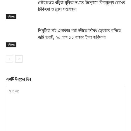
লৌহজংয়ে খড়িয়া মুক্তি সংঘের উদ্যোগে বিনামূল্যে চোখের
চিকিৎসা ও লেন্স সংযোজন
লৌহজং
শিমুলিয়া ঘাট এলাকার পদ্মা নদীতে অবৈধ ড্রেজার বসিয়ে
জমি ভরাট, ২০ লাখ ৫০ হাজার টাকা জরিমানা
লৌহজং
একটি উত্তর দিন