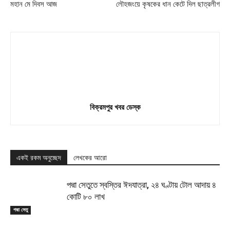
মহান মে দিবস আজ
লৌহজংয়ে কৃষকের ধান কেটে দিল ছাত্রলীগ
বিক্রমপুর খবর ডেস্ক
একই রকম অনুচ্ছেদ
লেখকের আরো
পদ্মা সেতুতে স্বস্তির ঈদযাত্রা, ২৪ ঘণ্টায় টোল আদায় ৪
কোটি ৮০ লাখ
পদ্মা সেতু