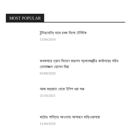
MOST POPULAR
ইন্টারনেটের দামে চমক দিলো টেলিটক
15/04/2019
কনকসারে ত্রান বিতরণ করলেন প্রধানমন্ত্রীর কার্যালয়ের সচিব
তোফাজ্জল হোসেন মিয়া
03/08/2020
আজ মধ্যরাত থেকে ইলিশ ধরা শুরু
25/10/2021
কঠোর শাস্তির আওতায় আসছেন বাড়িওয়ালারা
11/04/2019