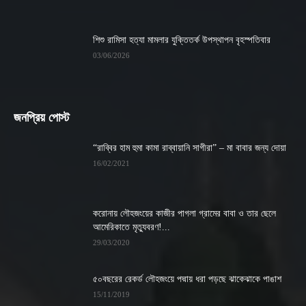
শিশু রামিসা হত্যা মামলার যুক্তিতর্ক উপস্থাপন বৃহস্পতিবার
03/06/2026
জনপ্রিয় পোস্ট
“রাব্বির হাম হুমা কামা রাব্বায়ানি সাগীরা” – মা বাবার জন্য দোয়া
16/02/2021
করোনায় লৌহজংয়ের কাজীর পাগলা গ্রামের বাবা ও তার ছেলে
আমেরিকাতে মৃত্যুবরণ!...
29/03/2020
৫০বছরের রেকর্ড লৌহজংয়ে পদ্মায় ধরা পড়ছে ঝাকেঝাকে পাঙাশ
15/11/2019