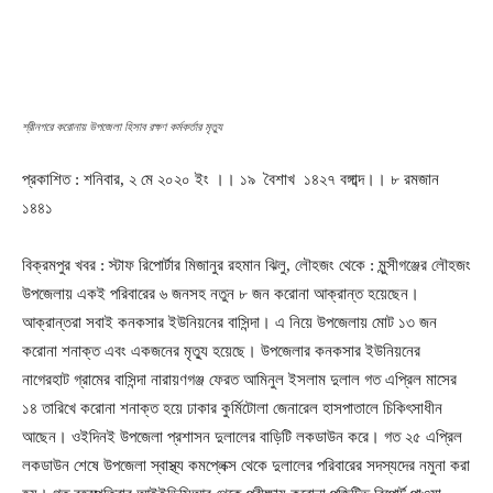
শ্রীনগরে করোনায় উপজেলা হিসাব রক্ষণ কর্মকর্তার মৃত্যু
প্রকাশিত : শনিবার, ২ মে ২০২০ ইং ।। ১৯ বৈশাখ ১৪২৭ বঙ্গাব্দ।। ৮ রমজান
১৪৪১
বিক্রমপুর খবর : স্টাফ রিপোর্টার মিজানুর রহমান ঝিলু, লৌহজং থেকে : মুন্সীগঞ্জের লৌহজং
উপজেলায় একই পরিবারের ৬ জনসহ নতুন ৮ জন করোনা আক্রান্ত হয়েছেন।
আক্রান্তরা সবাই কনকসার ইউনিয়নের বাসিন্দা। এ নিয়ে উপজেলায় মোট ১৩ জন
করোনা শনাক্ত এবং একজনের মৃত্যু হয়েছে। উপজেলার কনকসার ইউনিয়নের
নাগেরহাট গ্রামের বাসিন্দা নারায়ণগঞ্জ ফেরত আমিনুল ইসলাম দুলাল গত এপ্রিল মাসের
১৪ তারিখে করোনা শনাক্ত হয়ে ঢাকার কুর্মিটোলা জেনারেল হাসপাতালে চিকিৎসাধীন
আছেন। ওইদিনই উপজেলা প্রশাসন দুলালের বাড়িটি লকডাউন করে। গত ২৫ এপ্রিল
লকডাউন শেষে উপজেলা স্বাস্থ্য কমপ্লেক্স থেকে দুলালের পরিবারের সদস্যদের নমুনা করা