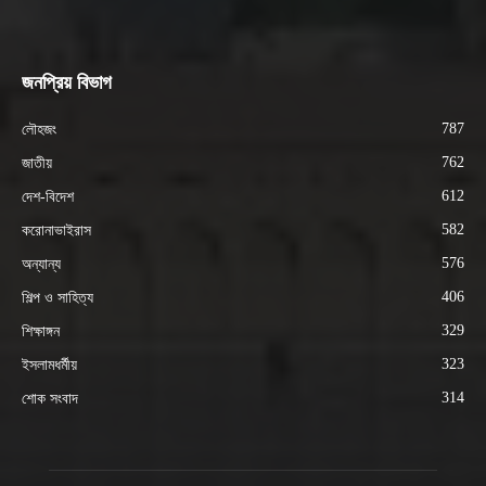
জনপ্রিয় বিভাগ
787
লৌহজং
762
জাতীয়
612
দেশ-বিদেশ
582
করোনাভাইরাস
576
অন্যান্য
406
শিল্প ও সাহিত্য
329
শিক্ষাঙ্গন
323
ইসলামধর্মীয়
314
শোক সংবাদ