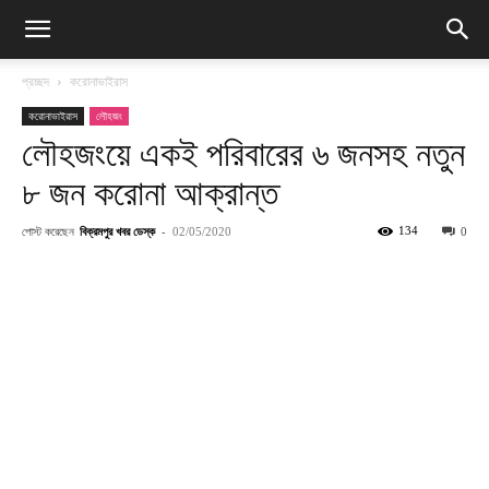
প্রচ্ছদ
করোনাভাইরাস
করোনাভাইরাস
লৌহজং
লৌহজংয়ে একই পরিবারের ৬ জনসহ নতুন
৮ জন করোনা আক্রান্ত
পোস্ট করেছেন
বিক্রমপুর খবর ডেস্ক
-
134
02/05/2020
0