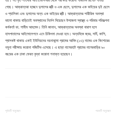
হয়। গত বৃহস্পতিবার আইইডিসিআর থেকে পরীক্ষায় করোনা পজিটিভ রিপোর্ট পাওয়া
গেছে। আক্রান্তরা হচ্ছেন দুলালের স্ত্রী ও এক ছেলে, দুলালের এক ভাইয়ের দুই ছেলে
ও শ্যালিকা এবং দুলালের অন্য এক ভাইয়ের স্ত্রী। আক্রান্তদের শারীরিক অবস্থা
ভালো থাকায় বাড়িতেই অবস্থানের নির্দেশ দিয়েছেন উপজেলা স্বাস্থ্য ও পরিবার পরিকল্পনা
কর্মকর্তা ডা. শামীম আহমেদ। তিনি জানান, আক্রান্তদের অবস্থা খারাপ হলে
হাসপাতালের আইসোলেশনে এনে চিকিৎসা দেওয়া হবে। অন্যদিকে জ্বর, সর্দি, কাশি,
শ্বাসকষ্ট থাকায় একই ইউনিয়নের নয়নাকান্দা গ্রামের আবিদ (১৩) নামের এক কিশোরের
নমুনা পরীক্ষায় করোনা পজিটিভ এসেছে। এ ছাড়া নাগেরহাট গ্রামের নাগেরবাড়ির ৯০
বছরের এক ঢাকা ফেরত বৃদ্ধা করোনা শনাক্ত হয়েছেন।
পূর্ববর্তী অনুচ্ছেদ
পরবর্তী অনুচ্ছেদ