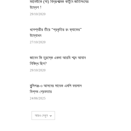
মহানবীকে (সা) বিদ্রূপাত্মক কার্টুনে জাতিসংঘের
উদ্বেগ !
29/10/2020
ধলেশ্বরীর তীরে “প্রকৃতির রং ক্যাফের”
উদ্বোধন
27/10/2020
জানেন কি তুরস্কে একদা আরবি শব্দে আযান
নিষিদ্ধ ছিল?
29/10/2020
মুন্সিগঞ্জ-৩ আসনের সাবেক এমপি ফয়সাল
বিপ্লব গ্রেফতার
24/06/2025
আরও দেখুন