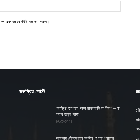
ইমেল এবং ওয়েবসাইট সংরক্ষণ করুন।
জনপ্রিয় পোস্ট
জন
“রাব্বির হাম হুমা কামা রাব্বায়ানি সাগীরা” – মা
লৌ
বাবার জন্য দোয়া
জাত
16/02/2021
দে
করোনায় লৌহজংয়ের কাজীর পাগলা গ্রামের
কর