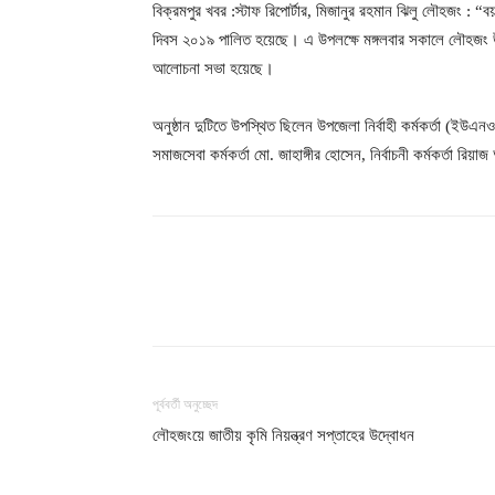
বিক্রমপুর খবর :স্টাফ রিপোর্টার, মিজানুর রহমান ঝিলু লৌহজং : 
দিবস ২০১৯ পালিত হয়েছে। এ উপলক্ষে মঙ্গলবার সকালে লৌহজং উ
আলোচনা সভা হয়েছে।
অনুষ্ঠান দুটিতে উপস্থিত ছিলেন উপজেলা নির্বাহী কর্মকর্তা (ইউএনও
সমাজসেবা কর্মকর্তা মো. জাহাঙ্গীর হোসেন, নির্বাচনী কর্মকর্তা র
শেয়ার
পূর্ববর্তী অনুচ্ছেদ
লৌহজংয়ে জাতীয় কৃমি নিয়ন্ত্রণ সপ্তাহের উদ্বোধন