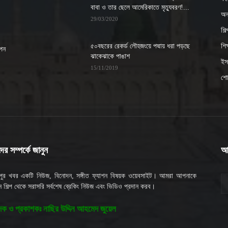
বাবা ও তার ছেলে আমেরিকাতে মৃত্যুবরণ!...
অন্
29/03/2020
শিল
৫০বছরের রেকর্ড লৌহজংয়ে পদ্মায় ধরা পড়ছে
শিক্
াপন
ঝাকেঝাকে পাঙাশ
ইসল
15/11/2019
শো
র সম্পর্কে জানুন
আ
মপুর খবর একটি নিউজ, বিনোদন, সঙ্গীত ফ্যাশন বিষয়ক ওয়েবসাইট। আমরা আপনাকে
 শিল্প থেকে সরাসরি সর্বশেষ ব্রেকিং নিউজ এবং ভিডিও প্রদান করব।
দক ও প্রকাশকঃ নাছির উদ্দিন আহমেদ জুয়েল