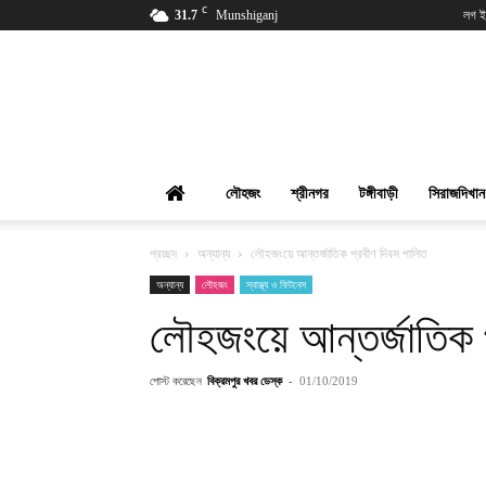
C
31.7
Munshiganj
লগ ই
বিক্রমপুর
খবর
লৌহজং
শ্রীনগর
টঙ্গীবাড়ী
সিরাজদিখান
প্রচ্ছদ
অন্যান্য
লৌহজংয়ে আন্তর্জাতিক প্রবীণ দিবস পালিত
অন্যান্য
লৌহজং
স্বাস্থ্য ও ফিটনেস
লৌহজংয়ে আন্তর্জাতিক 
পোস্ট করেছেন
বিক্রমপুর খবর ডেস্ক
-
01/10/2019
শেয়ার