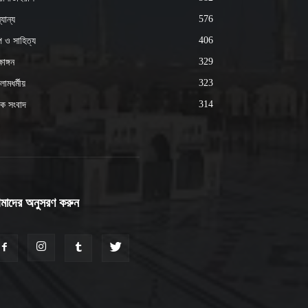
576
যান্য
406
্প ও সাহিত্য
329
ষাঙ্গন
323
ামধর্মীয়
314
ক সংবাদ
মাদের অনুসরণ করুন