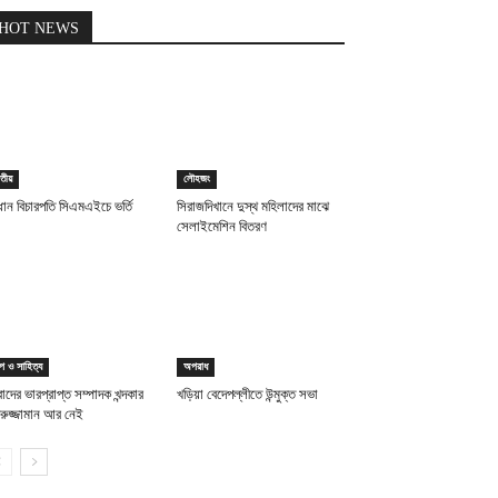
HOT NEWS
তীয়
লৌহজং
ধান বিচারপতি সিএমএইচে ভর্তি
সিরাজদিখানে দুস্থ মহিলাদের মাঝে
সেলাইমেশিন বিতরণ
ল্প ও সাহিত্য
অপরাধ
াদের ভারপ্রাপ্ত সম্পাদক খন্দকার
খড়িয়া বেদেপল্লীতে উন্মুক্ত সভা
ীরুজ্জামান আর নেই