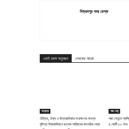
বিক্রমপুর খবর ডেস্ক
একই রকম অনুচ্ছেদ
লেখকের আরো
অন্যান্য
পদ্মা সেতু
ঐতিহ্য, ঐক্য ও উত্তরাধিকার সংরক্ষণের অনন্য
পদ্মা সেতুতে স্ব
দৃষ্টান্ত সিরাজদিখানে ছাবেক পারিষদের বাৎসরিক দোয়া
৪ কোটি ৮০ লাখ