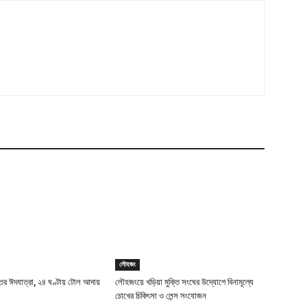
লৌহজং
স্তির ঈদযাত্রা, ২৪ ঘণ্টায় টোল আদায়
লৌহজংয়ে খড়িয়া মুক্তি সংঘের উদ্যোগে বিনামূল্যে
চোখের চিকিৎসা ও লেন্স সংযোজন