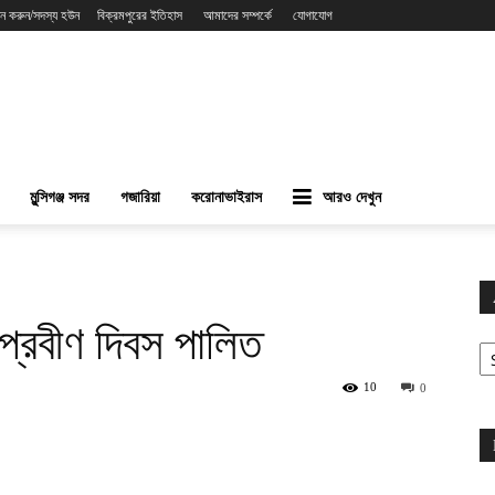
ন করুন/সদস্য হউন
বিক্রমপুরের ইতিহাস
আমাদের সম্পর্কে
যোগাযোগ
মুন্সিগঞ্জ সদর
গজারিয়া
করোনাভাইরাস
আরও দেখুন
প্রবীণ দিবস পালিত
Ar
10
0