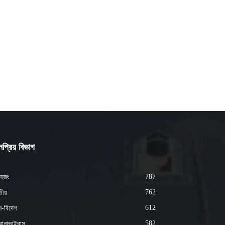
প্রিয় বিভাগ
787
হজং
762
ীয়
612
শ-বিদেশ
582
োনাভাইরাস