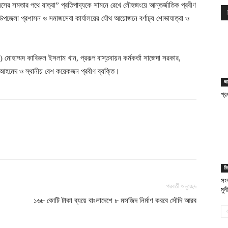
“বয়সের সমতার পথে যাত্রা” প্রতিপাদ্যকে সামনে রেখে লৌহজংয়ে আন্তর্জাতিক প্রবীণ
পজেলা প্রশাসন ও সমাজসেবা কার্যালয়ের যৌথ আয়োজনে বর্ণাঢ্য শোভাযাত্রা ও
) মোহাম্মদ কাবিরুল ইসলাম খান, প্রকল্প বাস্তবায়ন কর্মকর্তা সাজেদা সরকার,
িয়াজ আহমেদ ও স্থানীয় বেশ কয়েকজন প্রবীণ ব্যক্তি।
জা
প্র
শি
সংব
পরবর্তী অনুচ্ছেদ
মুন
১৬৮ কোটি টাকা ব্যয়ে বাংলাদেশে ৮ মসজিদ নির্মাণ করবে সৌদি আরব