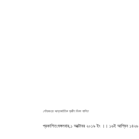
লৌহজংয়ে আন্তর্জাতিক প্রবীণ দিবস পালিত
প্রকাশিত:মঙ্গলবার,১ অক্টোবর ২০১৯ ইং ।। ১৬ই আশ্বিন ১৪২৬ বঙ