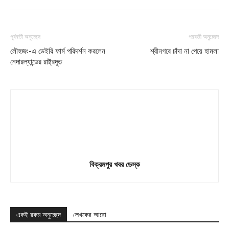
পূর্ববর্তী অনুচ্ছেদ
পরবর্তী অনুচ্ছেদ
লৌহজং-এ ডেইরি ফার্ম পরিদর্শন করলেন
শ্রীনগরে চাঁদা না পেয়ে হামলা
নেদারল্যান্ডের রাষ্ট্রদূত
বিক্রমপুর খবর ডেস্ক
একই রকম অনুচ্ছেদ
লেখকের আরো