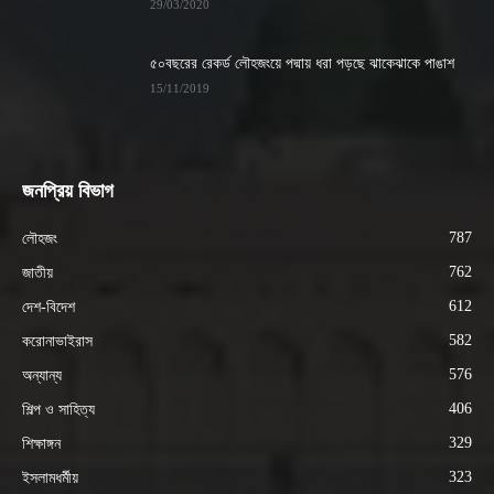
29/03/2020
৫০বছরের রেকর্ড লৌহজংয়ে পদ্মায় ধরা পড়ছে ঝাকেঝাকে পাঙাশ
15/11/2019
জনপ্রিয় বিভাগ
787
লৌহজং
762
জাতীয়
612
দেশ-বিদেশ
582
করোনাভাইরাস
576
অন্যান্য
406
শিল্প ও সাহিত্য
329
শিক্ষাঙ্গন
323
ইসলামধর্মীয়