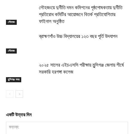
লৌহজংয়ে দুর্নীতি দমন কমিশনের পৃষ্ঠপোষকতায় দুর্নীতি
প্রতিরোধ কমিটির আয়োজনে বিতর্ক প্রতিযোগিতার
ফাইনাল অনুষ্ঠিত
লৌহজং
ব্রাহ্মণগাঁও উচ্চ বিদ্যালয়ের ১২৩ বছর পূর্তি উদযাপন
লৌহজং
২০২৫ সালের এইচএসসি পরীক্ষায় মুন্সিগঞ্জ জেলায় শীর্ষে
সরকারি হরগঙ্গা কলেজ
মুন্সিগঞ্জ সদর
একটি উত্তর দিন