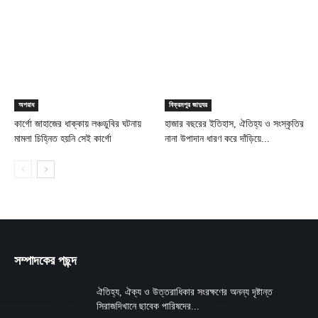
অপরাধ
বিক্রমপুর জাদুঘর
কার্গো জাহাজের ধাক্কায় লঞ্চডুবির ঘটনায়
হাজার বছরের ইতিহাস, ঐতিহ্য ও সংস্কৃতির
মামলা চিহ্নিত হয়নি সেই কার্গো
নানা উপাদান ধারণ করে দাঁড়িয়ে...
সম্পাদকের পছন্দ
ঐতিহ্য, ঐক্য ও উত্তরাধিকার সংরক্ষণের অনন্য দৃষ্টান্ত
সিরাজদিখানে ছাবেক পারিষদের...