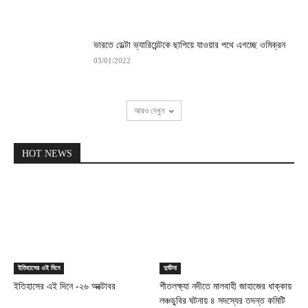
ভারতে ডেল্টা ভ্যারিয়েন্টকে ছাপিয়ে যাওয়ার পথে এগচ্ছে ওমিক্রন
03/01/2022
আরও দেখুন
HOT NEWS
ইতিহাসের এই দিনে
দুর্ঘটনা
ইতিহাসের এই দিনে -২৬ অক্টোবর
শীতলক্ষ্যা নদীতে মালবাহী জাহাজের ধাক্কায়
লঞ্চডুবির ঘটনায় ৪ সদস্যের তদন্ত কমিটি