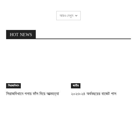
আরও দেখুন
HOT NEWS
সিরাজদিখান
জাতীয়
সিরাজদিখানে গলায় ফাঁস দিয়ে আত্মহত্যা
২০২৩-২৪ অর্থবছরের বাজেট পাস