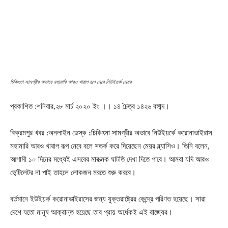
চিকিৎসা সামগ্রীর অভাবে মহামারি আরও খারাপ রূপ নেবে নিউইয়র্ক মেয়র
প্রকাশিত :শনিবার,২৮ মার্চ ২০২০ ইং ।। ১৪ চৈত্র ১৪২৬ বঙ্গাব্দ।
বিক্রমপুর খবর :অনলাইন ডেস্ক
:
চিকিৎসা সামগ্রীর অভাবে নিউইয়র্কে করোনাভাইরাস
মহামারি আরও খারাপ রূপ নেবে বলে সতর্ক করে দিয়েছেন মেয়র ব্ল্যাসিও। তিনি বলেন,
আগামী ১০ দিনের মধ্যেই এসবের মারাত্মক ঘাটতি দেখা দিতে পারে। আমরা যদি আরও
ভেন্টিলেটর না পাই তাহলে লোকজন মরতে শুরু করবে।
বর্তমানে ইউইয়র্ক করোনাভাইরাসের জন্য যুক্তরাষ্ট্রের কেন্দ্রে পরিণত হয়েছে। সারা
দেশে যতো মানুষ আক্রান্ত হয়েছে তার প্রায় অর্ধেকই এই রাজ্যের।