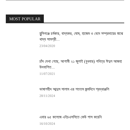
MOST POPULAR
মুন্সিগঞ্জে চর্মকার, বাদ্যকর, ঘোষ, হাজেম ও বেদে সম্প্রদায়ের মাঝে
খাদ্য সামগ্রী...
23/04/2020
চাঁদ দেখা গেছে, আগামী ২১ জুলাই (বুধবার) পবিত্র ঈদুল আজহা
উদযাপিত...
11/07/2021
ভাষাশহীদ আব্দুস সালাম এর শততম জন্মদিনে শ্রদ্ধাঞ্জলি
28/11/2024
এবার ৬৫ কলেজে এইচএসসিতে কেউ পাস করেনি
16/10/2024