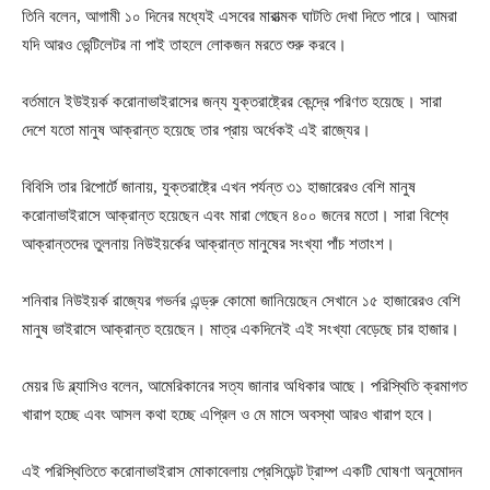
তিনি বলেন, আগামী ১০ দিনের মধ্যেই এসবের মারাত্মক ঘাটতি দেখা দিতে পারে। আমরা
যদি আরও ভেন্টিলেটর না পাই তাহলে লোকজন মরতে শুরু করবে।
বর্তমানে ইউইয়র্ক করোনাভাইরাসের জন্য যুক্তরাষ্ট্রের কেন্দ্রে পরিণত হয়েছে। সারা
দেশে যতো মানুষ আক্রান্ত হয়েছে তার প্রায় অর্ধেকই এই রাজ্যের।
বিবিসি তার রিপোর্টে জানায়, যুক্তরাষ্ট্রে এখন পর্যন্ত ৩১ হাজারেরও বেশি মানুষ
করোনাভাইরাসে আক্রান্ত হয়েছেন এবং মারা গেছেন ৪০০ জনের মতো। সারা বিশ্বে
আক্রান্তদের তুলনায় নিউইয়র্কের আক্রান্ত মানুষের সংখ্যা পাঁচ শতাংশ।
শনিবার নিউইয়র্ক রাজ্যের গভর্নর এন্ড্রু কোমো জানিয়েছেন সেখানে ১৫ হাজারেরও বেশি
মানুষ ভাইরাসে আক্রান্ত হয়েছেন। মাত্র একদিনেই এই সংখ্যা বেড়েছে চার হাজার।
মেয়র ডি ব্ল্যাসিও বলেন, আমেরিকানের সত্য জানার অধিকার আছে। পরিস্থিতি ক্রমাগত
খারাপ হচ্ছে এবং আসল কথা হচ্ছে এপ্রিল ও মে মাসে অবস্থা আরও খারাপ হবে।
এই পরিস্থিতিতে করোনাভাইরাস মোকাবেলায় প্রেসিডেন্ট ট্রাম্প একটি ঘোষণা অনুমোদন