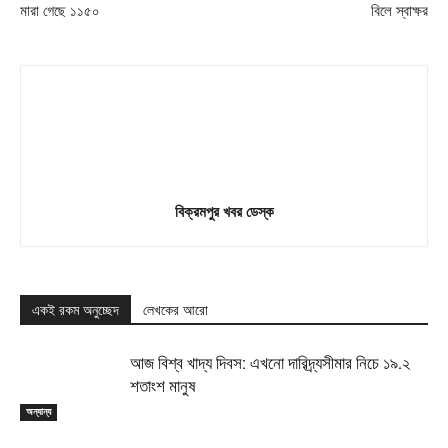
মারা গেছে ১১৫০
বিলে স্বাক্ষর
বিক্রমপুর খবর ডেস্ক
একই রকম অনুচ্ছেদ
লেখকের আরো
আজ বিশ্ব খাদ্য দিবস: এখনো দারিদ্র্যসীমার নিচে ১৯.২
শতাংশ মানুষ
অন্যান্য