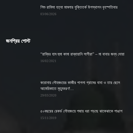
শিশু রামিসা হত্যা মামলার যুক্তিতর্ক উপস্থাপন বৃহস্পতিবার
03/06/2026
জনপ্রিয় পোস্ট
“রাব্বির হাম হুমা কামা রাব্বায়ানি সাগীরা” – মা বাবার জন্য দোয়া
16/02/2021
করোনায় লৌহজংয়ের কাজীর পাগলা গ্রামের বাবা ও তার ছেলে
আমেরিকাতে মৃত্যুবরণ!...
29/03/2020
৫০বছরের রেকর্ড লৌহজংয়ে পদ্মায় ধরা পড়ছে ঝাকেঝাকে পাঙাশ
15/11/2019