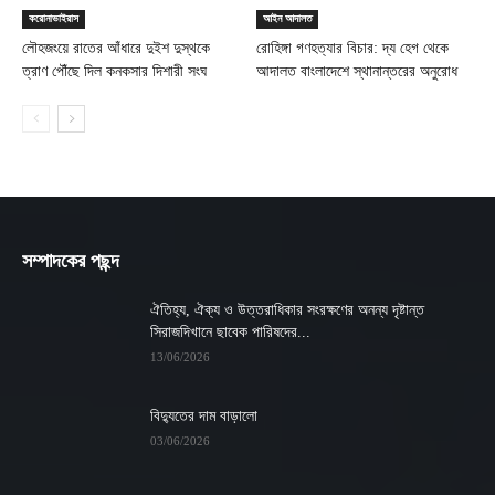
করোনাভাইরাস
আইন আদালত
লৌহজংয়ে রাতের আঁধারে দুইশ দুস্থকে
রোহিঙ্গা গণহত্যার বিচার: দ্য হেগ থেকে
ত্রাণ পৌঁছে দিল কনকসার দিশারী সংঘ
আদালত বাংলাদেশে স্থানান্তরের অনুরোধ
সম্পাদকের পছন্দ
ঐতিহ্য, ঐক্য ও উত্তরাধিকার সংরক্ষণের অনন্য দৃষ্টান্ত
সিরাজদিখানে ছাবেক পারিষদের...
13/06/2026
বিদ্যুতের দাম বাড়ালো
03/06/2026