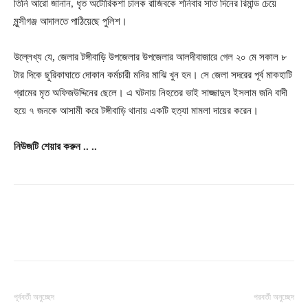
তিনি আরো জানান, ধৃত অটোরিকশা চালক রাজিবকে শনিবার সাত দিনের রিমান্ড চেয়ে
মুন্সীগঞ্জ আদালতে পাঠিয়েছে পুলিশ।
উল্লেখ্য যে, জেলার টঙ্গীবাড়ি উপজেলার উপজেলার আলদীবাজারে গেল ২০ মে সকাল ৮
টার দিকে ছুরিকাঘাতে দোকান কর্মচারী মনির মাঝি খুন হন। সে জেলা সদরের পূর্ব মাকহাটি
গ্রামের মৃত অফিজউদ্দিনের ছেলে। এ ঘটনায় নিহতের ভাই সাজ্জাদুল ইসলাম জনি বাদী
হয়ে ৭ জনকে আসামী করে টঙ্গীবাড়ি থানায় একটি হত্যা মামলা দায়ের করেন।
নিউজটি
শেয়ার
করুন
..
..
পূর্ববর্তী অনুচ্ছেদ
পরবর্তী অনুচ্ছেদ