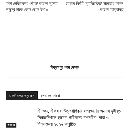
ঢাকা মেডিকেলের গেইটে করোনা সন্দেহে
র‍্যাবের নির্বাহী ম্যাজিস্ট্রেট সারোয়ার আলম
অসুস্থ মাকে ফেলে ছেলে উধাও
করোনা আক্রান্ত
বিক্রমপুর খবর ডেস্ক
একই রকম অনুচ্ছেদ
লেখকের আরো
ঐতিহ্য, ঐক্য ও উত্তরাধিকার সংরক্ষণের অনন্য দৃষ্টান্ত
সিরাজদিখানে ছাবেক পারিষদের বাৎসরিক দোয়া ও
মিলনমেলা ২০২৬ অনুষ্ঠিত
অন্যান্য