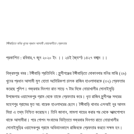
টঙ্গীবাড়িতে মনির খুনের প্রধান আসামী নোয়াখালীতে গ্রেফতার
প্রকাশিত : রবিবার,৭ জুন ২০২০ ইং ।। ২৪ই জ্যৈস্ঠ ১৪২৭ বঙ্গাব্দ ।।
বিক্রমপুর খবর : টঙ্গীবাড়ি প্রতিনিধি : মুন্সীগঞ্জের টঙ্গীবাড়িতে দোকানদার মনির মাঝি (২৯)
খুনের প্রধান আসামী মুল হোতা অটোরিকশা চালক রাজিব হাওলাদারকে (৩২) গ্রেফতার
করেছে পুলিশ। শুক্রবার দিনগত রাত সাড়ে ৭ টার দিকে নোয়াখালীর সোনাইমুড়ি
উপজেলার ওয়াসেকপুর গ্রাম থেকে তাকে গ্রেফতার করে। ধৃত রাজিব মুন্সীগঞ্জ সদরের
মহেশপুর গ্রামের মৃত আ: বারেক হাওলাদরের ছেলে। টঙ্গীবাড়ি থানার এসআই নুর আলম
মিয়া এ তথ্য নিশ্চিত করেছেন। তিনি জানান, মামলা দায়ের করার পর থেকে আত্মগোপনে
থাকে আসামীরা। পরে গোপন সংবাদের ভিত্তিতে শুক্রবার দিনগত রাতে নোয়াখালীর
সোনাইমুড়ির ওয়াসেকপুর গ্রামে অভিযানকালে রাজিবকে গ্রেফতার করতে সক্ষম হন।