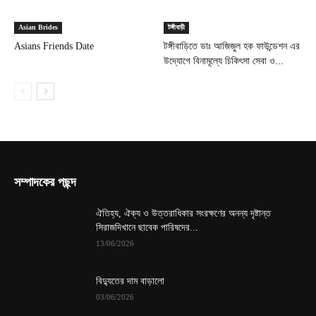
Asian Brides
টঙ্গীবাড়ী
Asians Friends Date
টঙ্গীবাড়িতে ডাঃ আজিজুল হক ফাউন্ডেশন এর
উদ্যোগে বিনামূল্যে চিকিৎসা সেবা ও...
সম্পাদকের পছন্দ
ঐতিহ্য, ঐক্য ও উত্তরাধিকার সংরক্ষণের অনন্য দৃষ্টান্ত
সিরাজদিখানে ছাবেক পারিষদের...
13/06/2026
বিদ্যুতের দাম বাড়ালো
03/06/2026