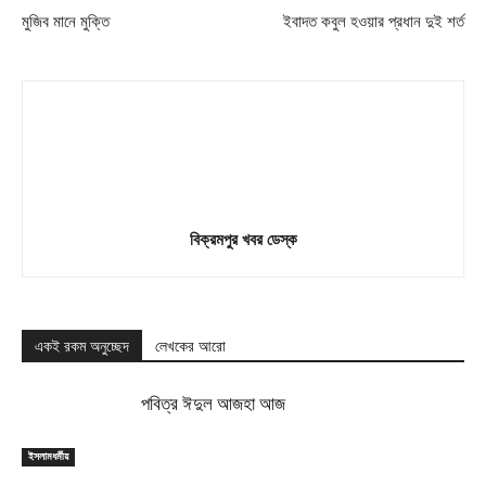
মুজিব মানে মুক্তি
ইবাদত কবুল হওয়ার প্রধান দুই শর্ত
বিক্রমপুর খবর ডেস্ক
একই রকম অনুচ্ছেদ
লেখকের আরো
পবিত্র ঈদুল আজহা আজ
ইসলামধর্মীয়