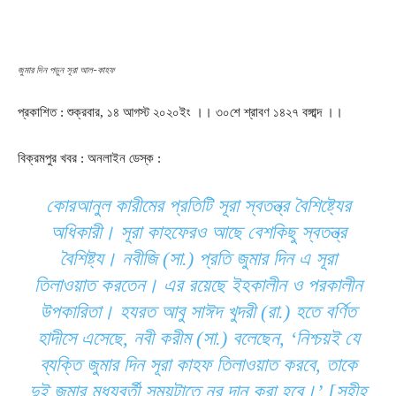
জুমার দিন পড়ুন সূরা আল-কাহফ
প্রকাশিত : শুক্রবার, ১৪ আগস্ট ২০২০ইং ।। ৩০শে শ্রাবণ ১৪২৭ বঙ্গাব্দ ।।
বিক্রমপুর খবর : অনলাইন ডেস্ক :
কোরআনুল কারীমের প্রতিটি সূরা স্বতন্ত্র বৈশিষ্ট্যের
অধিকারী। সূরা কাহফেরও আছে বেশকিছু স্বতন্ত্র
বৈশিষ্ট্য। নবীজি (সা.) প্রতি জুমার দিন এ সূরা
তিলাওয়াত করতেন। এর রয়েছে ইহকালীন ও পরকালীন
উপকারিতা। হযরত আবু সাঈদ খুদরী (রা.) হতে বর্ণিত
হাদীসে এসেছে, নবী করীম (সা.) বলেছেন, ‘নিশ্চয়ই যে
ব্যক্তি জুমার দিন সূরা কাহফ তিলাওয়াত করবে, তাকে
দুই জুমার মধ্যবর্তী সময়টাতে নূর দান করা হবে।’ [সহীহ