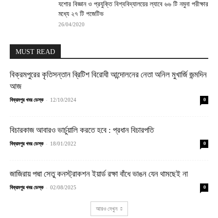
যশোর বিজ্ঞান ও প্রযুক্তি বিশ্ববিদ্যালয়ের ল্যাবে ৬৬ টি নমুনা পরীক্ষার
মধ্যে ২৭ টি পজেটিভ
26/04/2020
MUST READ
বিক্রমপুরের কৃতিসন্তান ব্রিটিশ বিরোধী আন্দোলনের নেতা অনিল মুখার্জি জন্মদিন
আজ
-
বিক্রমপুর খবর ডেস্ক
12/10/2024
0
বিচারকাজ আবারও ভার্চুয়ালি করতে হবে : প্রধান বিচারপতি
-
বিক্রমপুর খবর ডেস্ক
18/01/2022
0
জাজিরায় পদ্মা সেতু কনস্ট্রাকশন ইয়ার্ড রক্ষা বাঁধে ভাঙন যেন থামছেই না
-
বিক্রমপুর খবর ডেস্ক
02/08/2025
0
আরও দেখুন