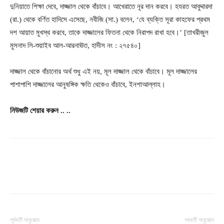
দুনিয়াতে শিক্ষা দেবে, দাজ্জাল থেকে বাঁচাবে। আখেরাতে নূর দান করবে। হযরত আবুদ্দারদা
(রা.) থেকে বর্ণিত হাদিসে এসেছে, নবীজি (সা.) বলেন, ‘যে ব্যক্তি সূরা কাহফের প্রথম
দশ আয়াত মুখস্থ করবে, তাকে দাজ্জালের ফিতনা থেকে নিরাপদ রাখা হবে।’ [তাখরীজুল
মুসনাদ লি-শুয়াইব আল-আরনাঊত, হাদীস নং : ২৭৫৪০]
দাজ্জাল থেকে বাঁচানোর অর্থ শুধু এই নয়, মূল দাজ্জাল থেকে বাঁচাবে। মূল দাজ্জালের
পাশাপাশি দাজ্জালের আনুষঙ্গিক ক্ষতি থেকেও বাঁচাবে, ইনশাআল্লাহ।
নিউজটি
শেয়ার
করুন
..
..
পূর্ববর্তী অনুচ্ছেদ
পরবর্তী অনুচ্ছেদ