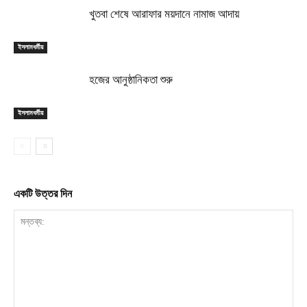
খুতবা শেষে আরাফার ময়দানে নামাজ আদায়
ইসলামধর্মীয়
হজের আনুষ্ঠানিকতা শুরু
ইসলামধর্মীয়
একটি উত্তর দিন