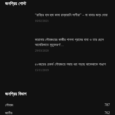
জনপ্রিয় পোস্ট
“রাব্বির হাম হুমা কামা রাব্বায়ানি সাগীরা” – মা বাবার জন্য দোয়া
16/02/2021
করোনায় লৌহজংয়ের কাজীর পাগলা গ্রামের বাবা ও তার ছেলে
আমেরিকাতে মৃত্যুবরণ!...
29/03/2020
৫০বছরের রেকর্ড লৌহজংয়ে পদ্মায় ধরা পড়ছে ঝাকেঝাকে পাঙাশ
15/11/2019
জনপ্রিয় বিভাগ
787
লৌহজং
762
জাতীয়