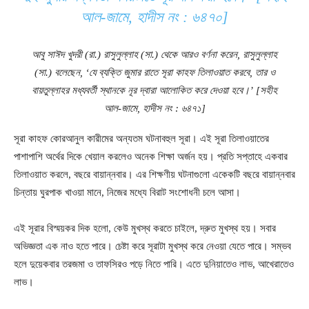
আল-জামে, হাদীস নং : ৬৪৭০]
আবু সাঈদ খুদরী (রা.) রাসুলুল্লাহ (সা.) থেকে আরও বর্ণনা করেন, রাসুলুল্লাহ
(সা.) বলেছেন, ‘যে ব্যক্তি জুমার রাতে সূরা কাহফ তিলাওয়াত করবে, তার ও
বায়তুল্লাহর মধ্যবর্তী স্থানকে নূর দ্বারা আলোকিত করে দেওয়া হবে।’ [সহীহ
আল-জামে, হাদীস নং : ৬৪৭১]
সূরা কাহফ কোরআনুল কারীমের অন্যতম ঘটনাবহুল সূরা। এই সূরা তিলাওয়াতের
পাশাপাশি অর্থের দিকে খেয়াল করলেও অনেক শিক্ষা অর্জন হয়। প্রতি সপ্তাহে একবার
তিলাওয়াত করলে, বছরে বায়ান্নবার। এর শিক্ষণীয় ঘটনাগুলো একেকটি বছরে বায়ান্নবার
চিন্তায় ঘুরপাক খাওয়া মানে, নিজের মধ্যে বিরাট সংশোধনী চলে আসা।
এই সূরার বিস্ময়কর দিক হলো, কেউ মুখস্থ করতে চাইলে, দ্রুত মুখস্থ হয়। সবার
অভিজ্ঞতা এক নাও হতে পারে। চেষ্টা করে সূরাটা মুখস্থ করে নেওয়া যেতে পারে। সম্ভব
হলে দুয়েকবার তরজমা ও তাফসিরও পড়ে নিতে পারি। এতে দুনিয়াতেও লাভ, আখেরাতেও
লাভ।