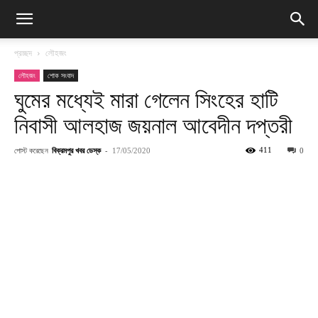
প্রচ্ছদ
লৌহজং
লৌহজং
শোক সংবাদ
ঘুমের মধ্যেই মারা গেলেন সিংহের হাটি
নিবাসী আলহাজ জয়নাল আবেদীন দপ্তরী
পোস্ট করেছেন
বিক্রমপুর খবর ডেস্ক
-
411
17/05/2020
0