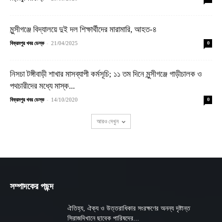
মুন্সীগঞ্জে বিদ্যালয়ে দুই দল শিক্ষার্থীদের মারামারি, আহত-৪
-
বিক্রমপুর খবর ডেস্ক
21/04/2025
0
নিসচা টঙ্গীবাড়ী শাখার মাসব্যাপী কর্মসূচি; ১১ তম দিনে মুন্সীগঞ্জে গাড়ীচালক ও
পথচারীদের মধ্যে মাস্ক...
-
বিক্রমপুর খবর ডেস্ক
14/10/2020
0
আরও দেখুন
সম্পাদকের পছন্দ
ঐতিহ্য, ঐক্য ও উত্তরাধিকার সংরক্ষণের অনন্য দৃষ্টান্ত
সিরাজদিখানে ছাবেক পারিষদের...