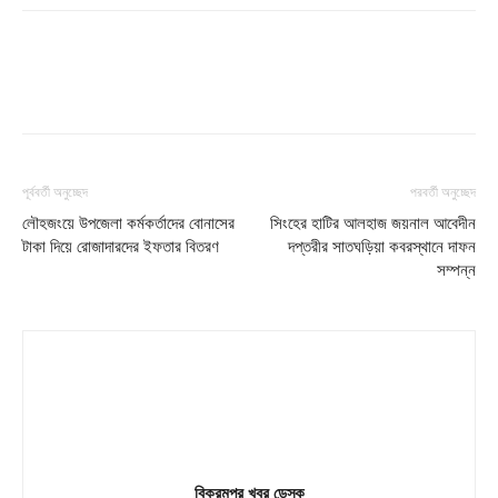
পূর্ববর্তী অনুচ্ছেদ
পরবর্তী অনুচ্ছেদ
লৌহজংয়ে উপজেলা কর্মকর্তাদের বোনাসের
সিংহের হাটির আলহাজ জয়নাল আবেদীন
টাকা দিয়ে রোজাদারদের ইফতার বিতরণ
দপ্তরীর সাতঘড়িয়া কবরস্থানে দাফন
সম্পন্ন
বিক্রমপুর খবর ডেস্ক