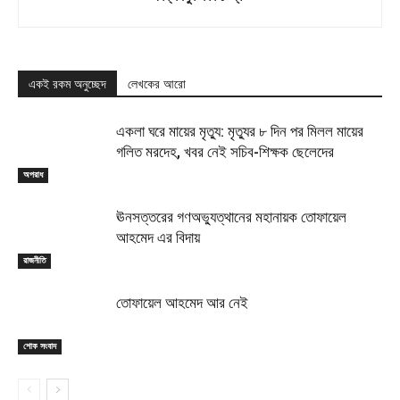
একই রকম অনুচ্ছেদ
লেখকের আরো
একলা ঘরে মায়ের মৃত্যু: মৃত্যুর ৮ দিন পর মিলল মায়ের
গলিত মরদেহ, খবর নেই সচিব-শিক্ষক ছেলেদের
অপরাধ
ঊনসত্তরের গণঅভ্যুত্থানের মহানায়ক তোফায়েল
আহমেদ এর বিদায়
রাজনীতি
তোফায়েল আহমেদ আর নেই
শোক সংবাদ