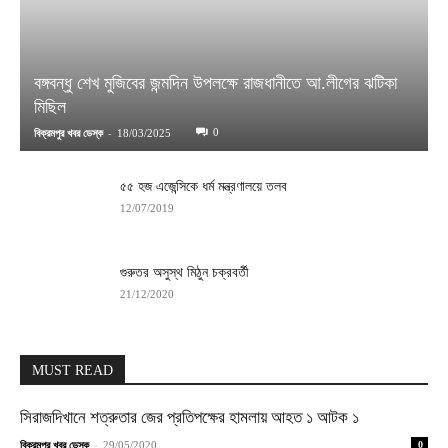
বঙ্গবন্ধু শেখ মুজিবের জন্মদিন উপলক্ষে রাজধানীতে আ.লীগের ঝটিকা
মিছিল
-
0
বিক্রমপুর খবর ডেস্ক
18/03/2025
৫৫ হজ এজেন্সিকে ধর্ম মন্ত্রণালয়ে তলব
12/07/2019
গুরুতর অসুস্থ মিঠুন চক্রবর্তী
21/12/2020
MUST READ
সিরাজদিখানে শত্রুতার জের প্রতিপক্ষের হামলায় আহত ১ আটক ১
-
বিক্রমপুর খবর ডেস্ক
29/05/2020
0