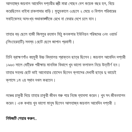
আলহাজ্ব জয়নাল আবেদিন দপ্তরীর স্ত্রী মারা গেছেন বেশ কয়েক বছর হল, বিয়ে
করেছিলেন ধাইদা চাকলাদার বাড়ি। মৃত্যুকালে ৩ছেলে ২ মেয়ে ও বিশাল পরিবারের
সবাইকেসহ অসংখ্য শুভাকাঙ্ক্ষীকে রেখে না ফেরার দেশে চলে যান।
তাহার বড় ছেলে হাজী জিল্লুর রহমান মিঠু কনকসার ইউনিয়ন পরিষদের ৩নং ওয়ার্ড
(সিংহেরহাটি) সদস্য।ছোট ছেলে জাপান প্রবাসী।
তিনি ব্রাহ্মণগাঁও বহুমুখী উচ্চ বিদ্যালয় প্রাক্তন ছাত্র ছিলেন। জয়নাল আবেদিন দপ্তরী
১৯৬৩ সালে মেট্রিক পরীক্ষায় মানবিক বিভাগে খুব ভালো ফলাফল নিয়ে উত্তীর্ণ হন।
তাহার সহদয় ছোট ভাই আনোয়ার হোসেন ছিলেন ক্লাসের মেধাবী ছাত্র দু ভায়েই
ক্লাসে ১ম ২য় স্থান দখল করতেন।
লঞ্চের চাকুরী দিয়ে তাহার চাকুরী জীবন শুরু পরে নিজে ব্যাবসা করেন। খুব সৎ জীবনযাপন
করেন। এক কথায় খুব ভালো মানুষ ছিলেন আলহাজ্ব জয়নাল আবেদিন দপ্তরী ।
নিউজটি
শেয়ার
করুন..