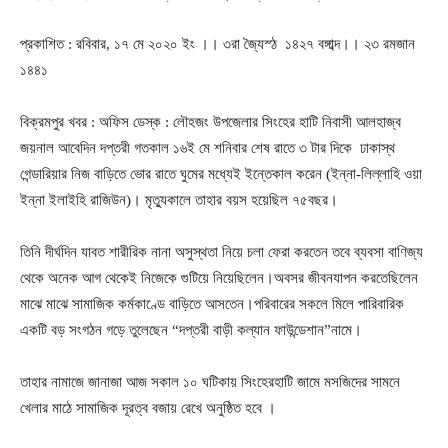
প্রকাশিত : রবিবার, ১৭ মে ২০২০ ইং ।। ৩রা জ্যৈস্ঠ ১৪২৭ বঙ্গাব্দ।। ২৩ রমজান
১৪৪১
বিক্রমপুর খবর : অফিস ডেস্ক : লৌহজং উপজেলার সিংহের হাটি নিবাসী আলহাজ্ব
জয়নাল আবেদিন দপ্তরী গতকাল ১৬ই মে শনিবার শেষ রাতে ৩ টার দিকে ঢাকাস্থ
গেন্ডারিয়ার নিজ বাড়িতে ভোর রাতে ঘুমের মধ্যেই ইন্তেকাল করেন (ইন্না-লিল্লাহি ওয়া
ইন্না ইলাইহি রাজিউন)। মৃত্যুকালে তাহার বয়স হয়েছিল ৭৫বছর।
তিনি দীর্ঘদিন যাবত শারীরিক নানা অসুস্থতা নিয়ে চলা ফেরা করতেন তবে ব্যবসা বাণিজ্য
থেকে অনেক আগ থেকেই নিজেকে গুটিয়ে নিয়েছিলেন।অবসর জীবনযাপন করতেছিলেন
মাঝে মাঝে সামাজিক কর্মকাণ্ডে বাড়িতে আসতেন।পরিবারের সকলে মিলে পারিবারিক
একটি বড় সংগঠন গড়ে তুলেছেন “দপ্তরী বাড়ী কল্যান ফাউন্ডেশান”নামে।
তাহার নামাজে জানাজা আজ সকাল ১০ ঘটিকায় সিংহেরহাটি জামে মসজিদের সামনে
খেলার মাঠে সামাজিক দূরত্ব বজায় রেখে অনুষ্ঠিত হবে ।