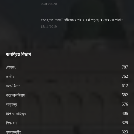
29/03/2020
৫০বছরের রেকর্ড লৌহজংয়ে পদ্মায় ধরা পড়ছে ঝাকেঝাকে পাঙাশ
15/11/2019
জনপ্রিয় বিভাগ
787
লৌহজং
762
জাতীয়
612
দেশ-বিদেশ
582
করোনাভাইরাস
576
অন্যান্য
406
শিল্প ও সাহিত্য
329
শিক্ষাঙ্গন
323
ইসলামধর্মীয়