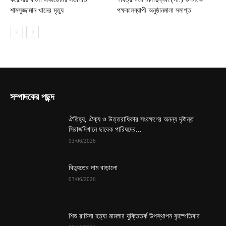
শামসুজ্জামান খানের মৃত্যু
পক্ষকালব্যাপী অনুষ্ঠানমালা সমাপ্ত
সম্পাদকের পছন্দ
ঐতিহ্য, ঐক্য ও উত্তরাধিকার সংরক্ষণের অনন্য দৃষ্টান্ত
সিরাজদিখানে ছাবেক পারিষদের...
13/06/2026
বিদ্যুতের দাম বাড়ালো
03/06/2026
শিশু রামিসা হত্যা মামলার যুক্তিতর্ক উপস্থাপন বৃহস্পতিবার