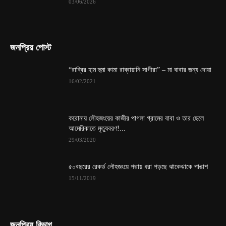
03/06/2026
জনপ্রিয় পোস্ট
“রাব্বির হাম হুমা কামা রাব্বায়ানি সাগীরা” – মা বাবার জন্য দোয়া
16/02/2021
করোনায় লৌহজংয়ের কাজীর পাগলা গ্রামের বাবা ও তার ছেলে
আমেরিকাতে মৃত্যুবরণ!...
29/03/2020
৫০বছরের রেকর্ড লৌহজংয়ে পদ্মায় ধরা পড়ছে ঝাকেঝাকে পাঙাশ
15/11/2019
জনপ্রিয় বিভাগ