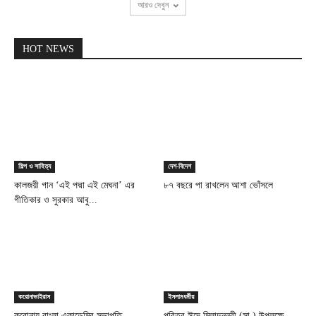
আরও দেখুন
HOT NEWS
শিল্প ও সাহিত্য
দেশ-বিদেশ
কালজয়ী গান ‘এই পদ্মা এই মেঘনা’ এর
৮৭ বছরে পা রাখলেন আশা ভোঁসলে
গীতিকার ও সুরকার আবু...
করোনাভাইরাস
ইসলামধর্মীয়
করোনায় বাংলা একাডেমির সভাপতি
পবিত্র ঈদে মিলাদুন্নবী (সা.) উপলক্ষে