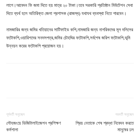
লাগে।আবেদন ফি জমা দিতে হয় মাত্র ২০ টাকা।তবে সরকারি প্রতিষ্ঠান মিউটেশন সেবা
দিতে ব্যর্থ হলে অতিরিক্ত জেলা প্রশাসক (রাজস্ব) যথাযথ ব্যবস্থা নিতে পারবেন।
নামজারির জন্য জমির খতিয়ানের সাটিফাইড কপি,নামজারি জন্য নাগরিকদের মূল দলিলের
ফটোকপি,ওয়ারিশদের সনদসপত্র,জমির চৌহদ্দির ফটোকপি,সর্বশেষ জরিপ ফটোকপি,ভূমি
উন্নয়ন করের ফটোকপি প্রয়োজন হয়।
পূর্ববর্তী অনুচ্ছেদ
পরবর্তী অনুচ্ছেদ
লৌহজংয়ে ডিজিটালাইজেশন প্রশিক্ষণ
প্রিয় নেতাকে শেষ শ্রদ্ধা নিবেদন করতে
কর্মশালা
মানুষের ঢল