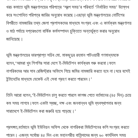
খরচ কমাতে ভূমি মন্ত্রণালয়ের পরিপত্রে ‘স্বল্প সময়’র পরিবর্তে ‘নির্ধারিত সময়’ উল্লেখ
করে সংশোধিত পরিপত্র জারির অনুরোধ করেছে।এছাড়া ভূমি মন্ত্রণালয়ের নোটিশের
বিপরীতে নামজারির তথ্য জেলা প্রশাসকদের মাধ্যমে সংগ্রহ এবং এ কার্যক্রম মন্ত্রণালয়
ও মাঠ পর্যায়ে দপ্তরগুলো বার্ষিক কর্মসম্পাদন চুক্তিতে অন্তর্ভুক্ত করার অনুরোধ
জানিয়েছে।
ভূমি মন্ত্রণালয়ের ভারপ্রাপ্ত সচিব মো. মাকছুদুর রহমান পাটওয়ারী গণমাধ্যমকে
বলেন,‘আমরা খুব শিগগির সারা দেশে ই-মিউটেশন কার্যক্রম শুরু করবো।ফলে
নাগরিকদের আর সাব রেজিস্ট্রার অফিসে গিয়ে জমির নামজারি করতে হবে না।ঘরে বসেই
ইন্টানেটের মাধ্যমে যেকেউ এই সেবা গ্রহণ করতে পারবেন।’
তিনি আরো বলেন,‘ই-মিউটেশন চালু করতে পারলে কাগজ পেতে বর্তমানের (৪৫ দিন) চেয়ে
কম সময় লাগবে।ফলে একটা স্বচ্ছ, দক্ষ এবং জনবান্ধব ভূমি ব্যবস্থাপনার জন্য
সারাদেশে ই-মিউটেশন করা জরুরি হয়ে পড়েছে।’
প্রসঙ্গত,বর্তমানে ভূমি ইউনিয়ন অফিস থেকে নাগরিকরা মিউটেশনের কপি সংগ্রহ করতে
পারেন। এজন্য সর্বোচ্চ ৪৫ দিন এবং মহানগরীয় বাসিন্দাদের জন্য ৬০ কার্যদিবস সময়