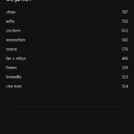
787
লৌহজং
762
জাতীয়
612
দেশ-বিদেশ
582
করোনাভাইরাস
576
অন্যান্য
406
শিল্প ও সাহিত্য
329
শিক্ষাঙ্গন
323
ইসলামধর্মীয়
314
শোক সংবাদ