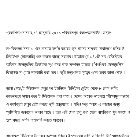
প্রকাশিত:সোমবার,১৪ জানুয়ারি ২০১৯ ::বিক্রমপুর খবর::অনলাইন ডেস্ক::
নাগরিকদের সময় ও খরচ কমাতে চলতি বছরের জুন মাসের মধ্যেই সারাদেশে জমির ই-
মিউটেশন (নামজারি) শুরু করতে যাচ্ছে সরকার।ইতোমধ্যে ৩৪৫টি সাব রেজিস্ট্রার
অফিসে ইলেক্ট্রনিক ডিভাইজ স্থাপনের কাজ সম্পন্ন হয়েছে।শিগগিরই ইলেক্ট্রনিক্স
ডিভাইজ মাধ্যমে নামজারি করা হবে। ভূমি মন্ত্রণালয় সূত্রে এসব তথ্য জানা গেছে।
জানা গেছে,ই-মিউটেশন চালুর পর ইউনিয়ন ডিজিটাল সেন্টার থেকে ৮ রকম জমির
কাগজপত্র স্ক্যান করে ই-মিউটেশন করা যাবে। দেশের অনেক জায়গায় পরীক্ষামূলকভাবে
এ কার্যক্রম চালুর চেষ্টা করছে ভূমি মন্ত্রণালয়। যদিও মন্ত্রণালয়ে এ কাজের জন্য
প্রশিক্ষিত জনবলের অভাব আছে। তবে এই সেবা চালু করা গেলে নাগরিকরা খুব সহজে ও
অল্প সময়ে জমির নামজারি করতে পারবেন।
বাংলাদেশ বিনিয়োগ উন্নয়ন কর্তৃপক্ষ (বিডা) ইতোমধ্যে দেশি ও বিদেশি বিনিয়োগকারীদের