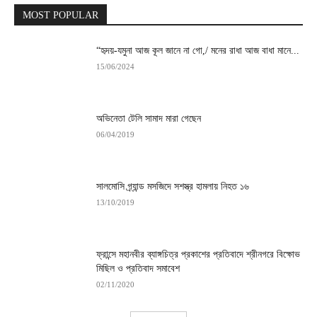
MOST POPULAR
“হৃদয়-যমুনা আজ কূল জানে না গো,/ মনের রাধা আজ বাধা মানে...
15/06/2024
অভিনেতা টেলি সামাদ মারা গেছেন
06/04/2019
সালমোসি গ্র্যান্ড মসজিদে সশস্ত্র হামলায় নিহত ১৬
13/10/2019
ফ্রান্সে মহানবীর ব্যাঙ্গচিত্র প্রকাশের প্রতিবাদে শ্রীনগরে বিক্ষোভ
মিছিল ও প্রতিবাদ সমাবেশ
02/11/2020