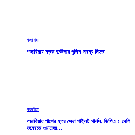
গজারিয়া
গজারিয়ায় সড়ক দুর্ঘটনায় পুলিশ সদস্য নিহত
গজারিয়া
গজারিয়ায় পাশের হারে সেরা পাইলট গার্লস, জিপিএ ৫ বেশি
ভবেরচর ওয়াজের…