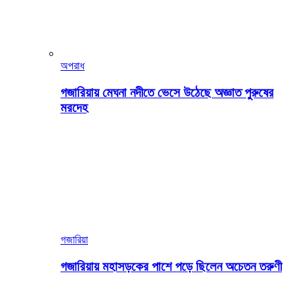
অপরাধ
গজারিয়ায় মেঘনা নদীতে ভেসে উঠেছে অজ্ঞাত পুরুষের
মরদেহ
গজারিয়া
গজারিয়ায় মহাসড়কের পাশে পড়ে ছিলেন অচেতন তরুণী