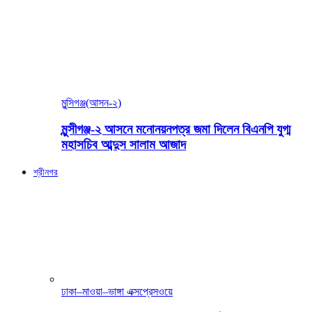
মুন্সিগঞ্জ(আসন-২)
মুন্সীগঞ্জ-২ আসনে মনোনয়নপত্র জমা দিলেন বিএনপি যুগ্ম
মহাসচিব আব্দুস সালাম আজাদ
শ্রীনগর
ঢাকা–মাওয়া–ভাঙ্গা এক্সপ্রেসওয়ে