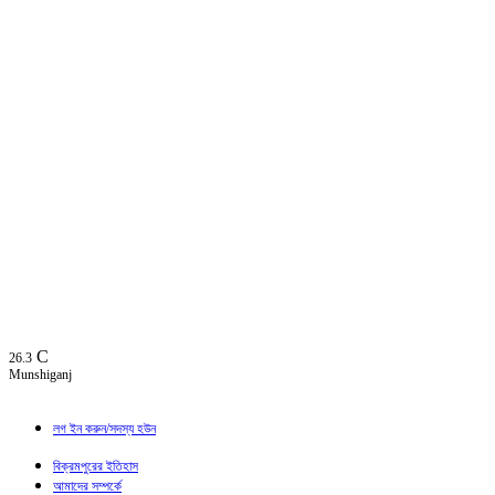
C
26.3
Munshiganj
লগ ইন করুন/সদস্য হউন
বিক্রমপুরের ইতিহাস
আমাদের সম্পর্কে