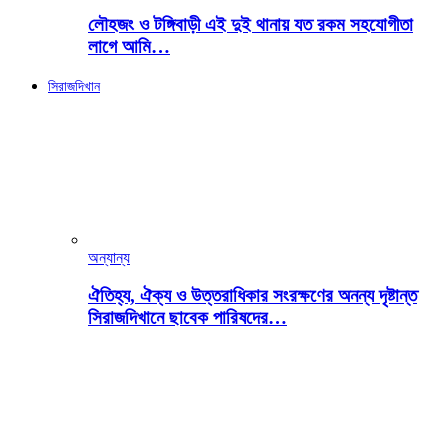
লৌহজং ও টঙ্গিবাড়ী এই দুই থানায় যত রকম সহযোগীতা
লাগে আমি…
সিরাজদিখান
অন্যান্য
ঐতিহ্য, ঐক্য ও উত্তরাধিকার সংরক্ষণের অনন্য দৃষ্টান্ত
সিরাজদিখানে ছাবেক পারিষদের…