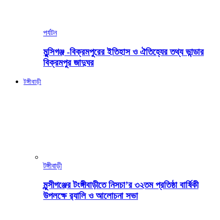
পর্যটন
মুন্সিগঞ্জ -বিক্রমপুরের ইতিহাস ও ঐতিহ্যের তথ্য ভান্ডার
বিক্রমপুর জাদুঘর
টঙ্গীবাড়ী
টঙ্গীবাড়ী
মুন্সীগঞ্জের টংঙ্গীবাড়ীতে নিসচা’র ৩২তম প্রতিষ্ঠা বার্ষিকী
উপলক্ষে র‍্যালি ও আলোচনা সভা