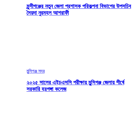
মুন্সীগঞ্জের নতুন জেলা প্রশাসক পরিকল্পনা বিভাগের উপসচিব
সৈয়দা নুরমহল আশরাফী
মুন্সিগঞ্জ সদর
২০২৫ সালের এইচএসসি পরীক্ষায় মুন্সিগঞ্জ জেলায় শীর্ষে
সরকারি হরগঙ্গা কলেজ