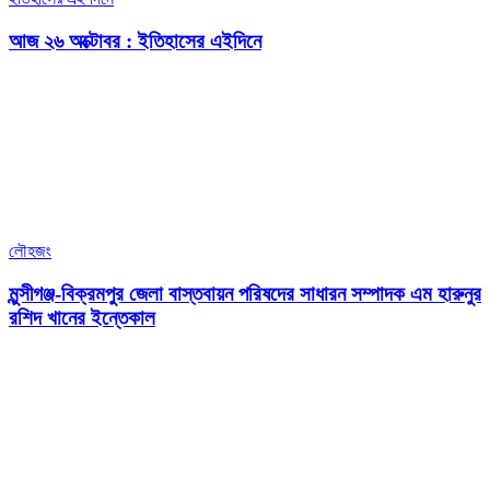
আজ ২৬ অক্টোবর : ইতিহাসের এইদিনে
লৌহজং
মুন্সীগঞ্জ-বিক্রমপুর জেলা বাস্তবায়ন পরিষদের সাধারন সম্পাদক এম হারুনুর
রশিদ খানের ইন্তেকাল