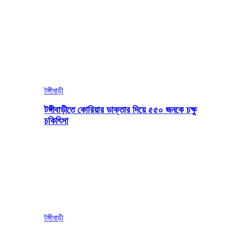
টঙ্গীবাড়ী
টঙ্গীবাড়ীতে কোরিয়ার ডাক্তার দিয়ে ৫৫০ জনকে চক্ষু
চকিৎিসা
টঙ্গীবাড়ী