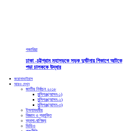
গজারিয়া
ঢাকা -চট্টগ্রাম মহাসড়কে সড়ক দুর্ঘটনায় পিকাপে আটকে
পড়া চালককে উদ্ধার
করোনাভাইরাস
আরও দেখুন
জাতীয় নির্বাচন ২০১৮
মুন্সিগঞ্জ(আসন-১)
মুন্সিগঞ্জ(আসন-২)
মুন্সিগঞ্জ(আসন-৩)
ইসলামধর্মীয়
বিজ্ঞান ও প্রযুক্তি
ব্যবসা-বাণিজ্য
ভিডিও