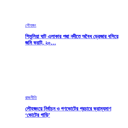
লৌহজং
শিমুলিয়া ঘাট এলাকার পদ্মা নদীতে অবৈধ ড্রেজার বসিয়ে
জমি ভরাট, ২০…
রাজনীতি
লৌহজংয়ে নির্বাচন ও গণভোটের প্রচারে ভ্রাম্যমাণ
‘ভোটের গাড়ি’