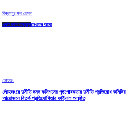
বিক্রমপুর খবর ডেস্ক
একই রকম অনুচ্ছেদ
লেখকের আরো
লৌহজং
লৌহজংয়ে দুর্নীতি দমন কমিশনের পৃষ্ঠপোষকতায় দুর্নীতি প্রতিরোধ কমিটির
আয়োজনে বিতর্ক প্রতিযোগিতার ফাইনাল অনুষ্ঠিত