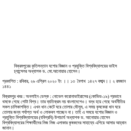
বিক্রমপুরের কৃতিসন্তান যশোর বিজ্ঞান ও প্রযুক্তি বিশ্ববিদ্যালয়ের ভাইস
চ্যান্সেলর অধ্যাপক ড. মো.আনোয়ার হোসেন।
প্রকাশিত : রবিবার, ২৬ এপ্রিল ২০২০ ইং ।। ১৩ বৈশাখ ১৪২৭ বঙ্গাব্দ।। ২ রমজান
১৪৪১
বিক্রমপুর খবর : অনলাইন ডেস্ক : নোভেল করোনাভাইরাসের (কোভিড-১৯) প্রভাবে
থমকে গেছে গোটা বিশ্ব। তার ব্যতিক্রম নয় বাংলাদেশেও। বন্ধ হয়ে গেছে অর্থনীতির
সকল চালিকাশক্তি। এখন ধান কেটে ঘরে তোলার মৌসুম, এ সময় কৃষকেরা ধান ঘরে
তোলার জন্য পর্যাপ্ত অর্থ ও লোকবল পাচ্ছেন না। তাই এ সময়ে যশোর বিজ্ঞান ও
প্রযুক্তি বিশ্ববিদ্যালয়ের (যবিপ্রবি) উপাচার্য অধ্যাপক ড. আনোয়ার হোসেন
বিশ্ববিদ্যালয়ের শিক্ষার্থীদের নিজ নিজ এলাকার কৃষকদের সাহায্যে এগিয়ে আসার আহ্বান
জানান।