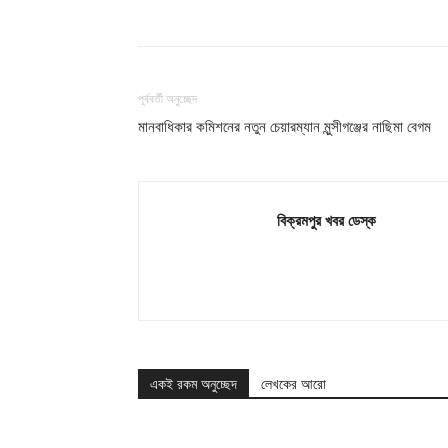
শেয়ার
পূর্ববর্তী অনুচ্ছেদ
মানবাধিকার কমিশনের নতুন চেয়ারম্যান মুন্সীগঞ্জের নাছিমা বেগম
বিক্রমপুর খবর ডেস্ক
একই রকম অনুচ্ছেদ
লেখকের আরো