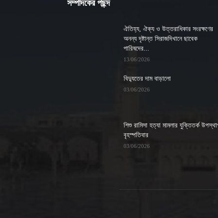
সম্পাদকের পছন্দ
ঐতিহ্য, ঐক্য ও উত্তরাধিকার সংরক্ষণের
অনন্য দৃষ্টান্ত সিরাজদিখানে ছাবেক
পারিষদের...
13/06/2026
বিদ্যুতের দাম বাড়ালো
03/06/2026
শিশু রামিসা হত্যা মামলার যুক্তিতর্ক উপস্থ
বৃহস্পতিবার
03/06/2026