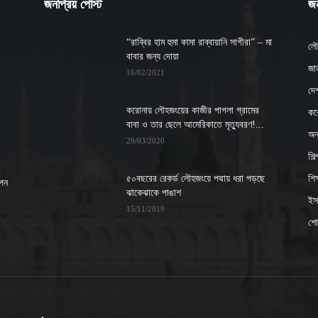
জনপ্রিয় পোস্ট
জন
“রাব্বির হাম হুমা কামা রাব্বায়ানি সাগীরা” – মা
লৌ
বাবার জন্য দোয়া
জাত
16/02/2021
দে
করোনায় লৌহজংয়ের কাজীর পাগলা গ্রামের
কর
বাবা ও তার ছেলে আমেরিকাতে মৃত্যুবরণ!...
অন্
29/03/2020
শিল
৫০বছরের রেকর্ড লৌহজংয়ে পদ্মায় ধরা পড়ছে
শিক্
াপন
ঝাকেঝাকে পাঙাশ
ইসল
15/11/2019
শো