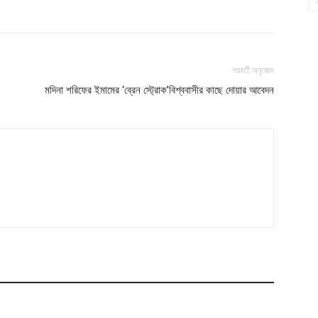
পরবর্তী অনুচ্ছেদ
মদিনা শরিফের ইমামের ‘ব্রেন স্ট্রোক’বিশ্ববাসীর কাছে দোয়ার আবেদন