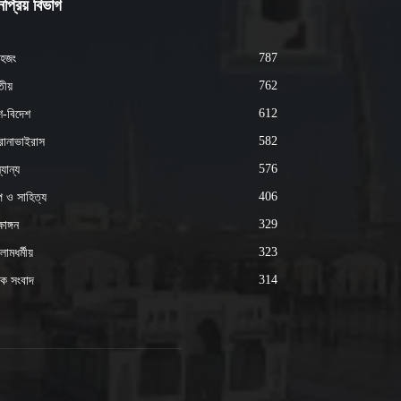
প্রিয় বিভাগ
787
হজং
762
ীয়
612
শ-বিদেশ
582
োনাভাইরাস
576
যান্য
406
্প ও সাহিত্য
329
ষাঙ্গন
323
ামধর্মীয়
314
ক সংবাদ