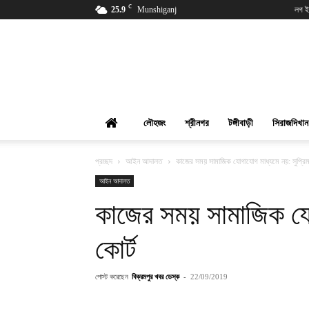
C
25.9
Munshiganj
লগ ই
বিক্রমপুর
খবর
লৌহজং
শ্রীনগর
টঙ্গীবাড়ী
সিরাজদিখান
প্রচ্ছদ
আইন আদালত
কাজের সময় সামাজিক যোগাযোগ মাধ্যমে নয়: সুপ্রিম
আইন আদালত
কাজের সময় সামাজিক যোগ
কোর্ট
পোস্ট করেছেন
বিক্রমপুর খবর ডেস্ক
-
22/09/2019
শেয়ার