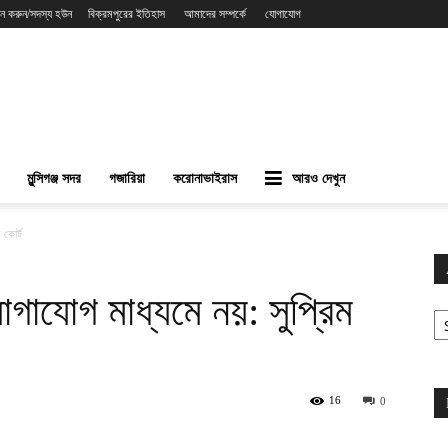
ন করুন/সদস্য হউন
বিক্রমপুরের ইতিহাস
আমাদের সম্পর্কে
যোগাযোগ
মুন্সিগঞ্জ সদর
গজারিয়া
করোনাভাইরাস
আরও দেখুন
 কোর্ট
াযোগ মাধ্যমে নয়: সুপ্রিম
Ar
16
0