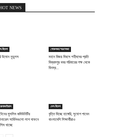
HOT NEWS
শ-বিদেশ
শোকসভা/স্মরণসভা
রি উদোন নুডুলস
মহান বিজয় দিবসে শহীদদের প্রতি
বিক্রমপুর খবর পরিবারের পক্ষ থেকে
বিনম্র...
রোনাভাইরাস
দেশ-বিদেশ
িটেনের মুসলিম কমিউনিটির
বৃত্তি দিচ্ছে হাঙ্গেরি, সুযোগ পাবেন
নারেল সার্ভিসগুলো লাশ দাফনে
বাংলাদেশি শিক্ষার্থীরাও
শিম খাচ্ছে