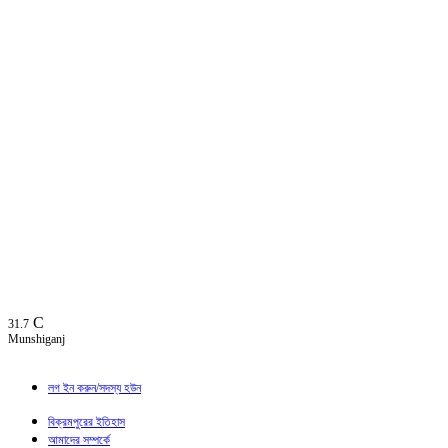
C
31.7
Munshiganj
লগ ইন করুন/সদস্য হউন
বিক্রমপুরের ইতিহাস
আমাদের সম্পর্কে