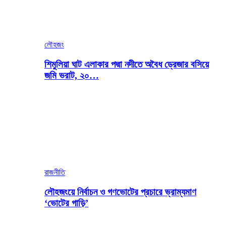
লৌহজং
শিমুলিয়া ঘাট এলাকার পদ্মা নদীতে অবৈধ ড্রেজার বসিয়ে
জমি ভরাট, ২০…
রাজনীতি
লৌহজংয়ে নির্বাচন ও গণভোটের প্রচারে ভ্রাম্যমাণ
‘ভোটের গাড়ি’