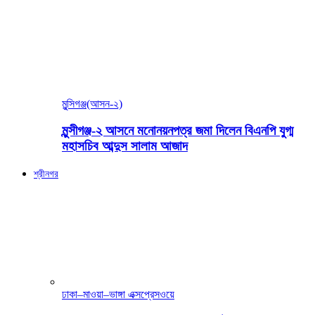
মুন্সিগঞ্জ(আসন-২)
মুন্সীগঞ্জ-২ আসনে মনোনয়নপত্র জমা দিলেন বিএনপি যুগ্ম
মহাসচিব আব্দুস সালাম আজাদ
শ্রীনগর
ঢাকা–মাওয়া–ভাঙ্গা এক্সপ্রেসওয়ে