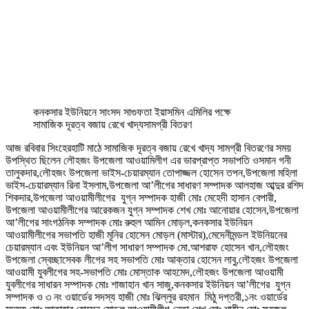
কনকসার ইউনিয়নে সাংসদ সাগুফতা ইয়াসমিন এমিলির পক্ষে
সামাজিক দূরত্ব বজায় রেখে খাদ্যসামগ্রী বিতরণ
আজ রবিবার সিংহেরহাটি মাঠে সামাজিক দূরত্ব বজায় রেখে খাদ্য সামগ্রী বিতরণের সময়
উপস্থিত ছিলেন লৌহজং উপজেলা আওয়ামিলীগ এর ভারপ্রাপ্ত সভাপতি ওসমান গনী
তালুকদার,লৌহজং উপজেলা ভাইস-চেয়ারম্যান তোপাজ্জল হোসেন তপন,উপজেলা মহিলা
ভাইস-চেয়ারম্যান রিনা ইসলাম,উপজেলা আ’লীগের সাধারণ সম্পাদক আলহাজ আব্দুর রশিদ
শিকদার,উপজেলা আওয়ামীলীগের যুগ্ন সম্পাদক হাজী মোঃ মেহেদী হাসান বেপারী,
উপজেলা আওয়ামীলীগের আরেকজন যুগ্ন সম্পাদক শেখ মোঃ আনোয়ার হোসেন,উপজেলা
আ’লীগের সাংগঠনিক সম্পাদক মোঃ রুহুল আমিন মোড়ল,কনকসার ইউনিয়ন
আওয়ামীলীগের সভাপতি হাজী মূনির হোসেন মোড়ল (মাস্টার),মেদেনীমন্ডল ইউনিয়নের
চেয়ারম্যান এবং ইউনিয়ন আ’লীগ সাধারণ সম্পাদক মো.আশরাফ হোসেন খান,লৌহজং
উপজেলা স্বেচ্ছাসেবক লীগের সহ সভাপতি মোঃ আক্তার হোসেন লাবু,লৌহজং উপজেলা
আওয়ামী যুবলীগের সহ-সভাপতি মোঃ মোস্তাক আহমেদ,লৌহজং উপজেলা আওয়ামী
যুবলীগের সাধারন সম্পাদক মোঃ শাজাহান খান সাজু,কনকসার ইউনিয়ন আ’লীগের যুগ্ন
সম্পাদক ও ৩ নং ওয়ার্ডের সদস্য হাজী মোঃ ঝিল্লুর রহমান মিঠু দপ্তরী,১নং ওয়ার্ডের