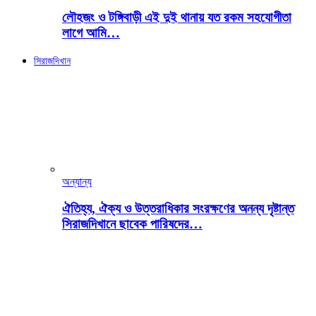
লৌহজং ও টঙ্গিবাড়ী এই দুই থানায় যত রকম সহযোগীতা
লাগে আমি…
সিরাজদিখান
অন্যান্য
ঐতিহ্য, ঐক্য ও উত্তরাধিকার সংরক্ষণের অনন্য দৃষ্টান্ত
সিরাজদিখানে ছাবেক পারিষদের…