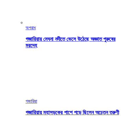
অপরাধ
গজারিয়ায় মেঘনা নদীতে ভেসে উঠেছে অজ্ঞাত পুরুষের
মরদেহ
গজারিয়া
গজারিয়ায় মহাসড়কের পাশে পড়ে ছিলেন অচেতন তরুণী