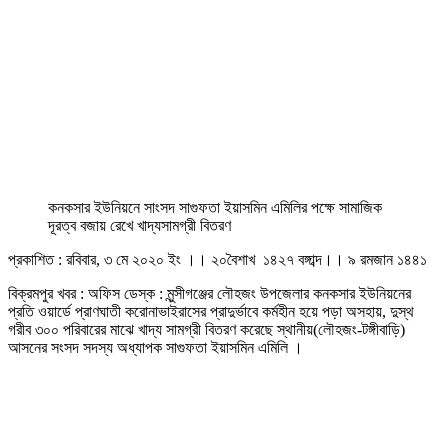
কনকসার ইউনিয়নে সাংসদ সাগুফতা ইয়াসমিন এমিলির পক্ষে সামাজিক
দূরত্ব বজায় রেখে খাদ্যসামগ্রী বিতরণ
প্রকাশিত : রবিবার, ৩ মে ২০২০ ইং ।। ২০বৈশাখ ১৪২৭ বঙ্গাব্দ।। ৯ রমজান ১৪৪১
বিক্রমপুর খবর : অফিস ডেস্ক : মুন্সীগঞ্জের লৌহজং উপজেলার কনকসার ইউনিয়নের
প্রতি ওয়ার্ডে প্রাণঘাতী করোনাভাইরাসের প্রাদুর্ভাবে কর্মহীন হয়ে পড়া অসহায়, দুস্থ
গরীব ৩০০ পরিবারের মাঝে খাদ্য সামগ্রী বিতরণ করেছে স্থানীয়(লৌহজং-টঙ্গীবাড়ি)
আসনের সংসদ সদস্য অধ্যাপক সাগুফতা ইয়াসমিন এমিলি ।