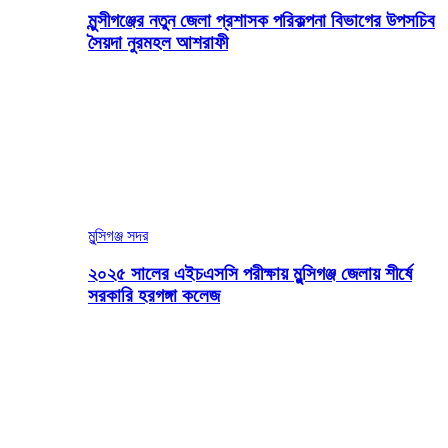
মুন্সীগঞ্জের নতুন জেলা প্রশাসক পরিকল্পনা বিভাগের উপসচিব
সৈয়দা নুরমহল আশরাফী
মুন্সিগঞ্জ সদর
২০২৫ সালের এইচএসসি পরীক্ষায় মুন্সিগঞ্জ জেলায় শীর্ষে
সরকারি হরগঙ্গা কলেজ