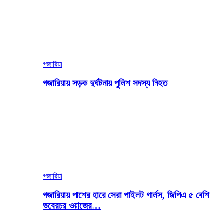
গজারিয়া
গজারিয়ায় সড়ক দুর্ঘটনায় পুলিশ সদস্য নিহত
গজারিয়া
গজারিয়ায় পাশের হারে সেরা পাইলট গার্লস, জিপিএ ৫ বেশি
ভবেরচর ওয়াজের…