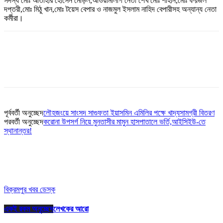
সদস্য মোঃ আতাহার হোসেন মোড়ল,আওয়ামীলীগ নেতা শেখ মোঃ শাহীন,মোঃ ফয়জল
দপ্তরী,মোঃ মিঠু খান,মোঃ টয়েস বেপার ও নাজমুল ইসলাম নাহিদ বেপারীসহ অন্যান্য নেতা
কর্মীরা।
পূর্ববর্তী অনুচ্ছেদ
লৌহজংয়ে সাংসদ সাগুফতা ইয়াসমিন এমিলির পক্ষে খাদ্যসামগ্রী বিতরণ
পরবর্তী অনুচ্ছেদ
করোনা উপসর্গ নিয়ে মুনতাসীর মামুন হাসপাতালে ভর্তি,আইসিইউ-তে
স্থানান্তর!
বিক্রমপুর খবর ডেস্ক
একই রকম অনুচ্ছেদ
লেখকের আরো