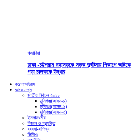
গজারিয়া
ঢাকা -চট্টগ্রাম মহাসড়কে সড়ক দুর্ঘটনায় পিকাপে আটকে
পড়া চালককে উদ্ধার
করোনাভাইরাস
আরও দেখুন
জাতীয় নির্বাচন ২০১৮
মুন্সিগঞ্জ(আসন-১)
মুন্সিগঞ্জ(আসন-২)
মুন্সিগঞ্জ(আসন-৩)
ইসলামধর্মীয়
বিজ্ঞান ও প্রযুক্তি
ব্যবসা-বাণিজ্য
ভিডিও