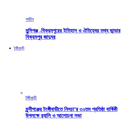
পর্যটন
মুন্সিগঞ্জ -বিক্রমপুরের ইতিহাস ও ঐতিহ্যের তথ্য ভান্ডার
বিক্রমপুর জাদুঘর
টঙ্গীবাড়ী
টঙ্গীবাড়ী
মুন্সীগঞ্জের টংঙ্গীবাড়ীতে নিসচা’র ৩২তম প্রতিষ্ঠা বার্ষিকী
উপলক্ষে র‍্যালি ও আলোচনা সভা