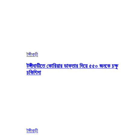
টঙ্গীবাড়ী
টঙ্গীবাড়ীতে কোরিয়ার ডাক্তার দিয়ে ৫৫০ জনকে চক্ষু
চকিৎিসা
টঙ্গীবাড়ী