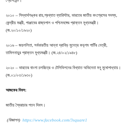
প্রেসিডেন্ট।
২০১০ – সিদ্ধার্থশঙ্কর রায়,প্রখ্যাত ব্যারিস্টার, ভারতের জাতীয় কংগ্রেসের সদস্য,
কেন্দ্রীয় মন্ত্রী, পাঞ্জাবের রাজ্যপাল ও পশ্চিমবঙ্গের প্রাক্তন মুখ্যমন্ত্রী।
(জ.২০/১০/১৯২০)
২০১৬ – জয়ললিতা, সর্বভারতীয় আন্না দ্রাবিড় মুনেত্র কড়্গম পার্টির নেত্রী,
তামিলনাড়ুর প্রাক্তন মুখ্যমন্ত্রী। (জ.২৪/০২/১৯৪৮)
২০২০ – ভারতের বাংলা চলচ্চিত্র ও টেলিভিশনের বিখ্যাত অভিনেতা মনু মুখোপাধ্যায়।
(জ.০১/০৩/১৯৩০)
আজকের দিবস:
জাতীয় স্বৈরাচার পতন দিবস।
(
বিজ্ঞাপন)
https://www.facebook.com/3square1