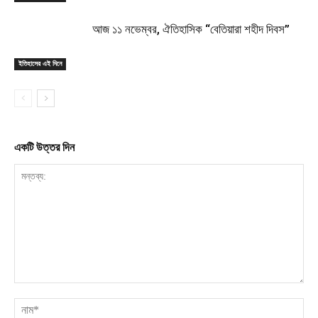
আজ ১১ নভেম্বর, ঐতিহাসিক “বেতিয়ারা শহীদ দিবস”
ইতিহাসের এই দিনে
একটি উত্তর দিন