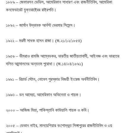
১৮৮৯ – জেফারসন ডেভিস, আমেরিকান সাধারণ এবং রাজনীতিবিদ, আমেরিকা
কনফেডারেট যুক্তরাষ্ট্রের রাষ্ট্রপতি।
১৮৯২ – জার্মান উদ্ভাবক আর্নস্ট ভেরমার সিমেন্স।
১৯২২ – মরমী সাধক হাসন রাজা। (জ.২১/১২/১৮৫৪)
১৯৫৬ – ভীমরাও রামজি আম্বেডকর, ভারতীয় জাতীয়তাবাদী, আইনজ্ঞ এবং ভারতের
দলিত আন্দোলনের অন্যতম পুরোধা। (জ.১৪/০৪/১৮৯১)
১৯৯১ – রিচার্ড স্টোন, নোবেল পুরস্কার বিজয়ী ইংরেজ অর্থনীতিবিদ।
১৯৯৩ – ডন আমেচা, আমেরিকান অভিনেতা ও গায়ক।
২০০০ – আজিজ মিয়া, পাকিস্তানি কাউয়ালি গায়ক ও কবি।
২০০৫ – ডেভান নাইর, মালয়েশিয়ার বংশোদ্ভূত সিঙ্গাপুরের রাজনীতিবিদ ও ৩য়