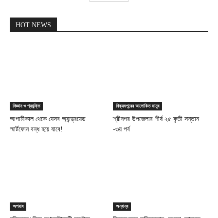
HOT NEWS
বিজ্ঞান ও প্রযুক্তি
বিক্রমপুরের আলোকিত মানুষ
আগামীকাল থেকে যেসব অ্যান্ড্রয়েড
শ্রীনগর উপজেলার শীর্ষ ২৫ কৃতী সন্তান
স্মার্টফোন বন্ধ হয়ে যাবে!
-৩য় পর্ব
অপরাধ
অন্যান্য