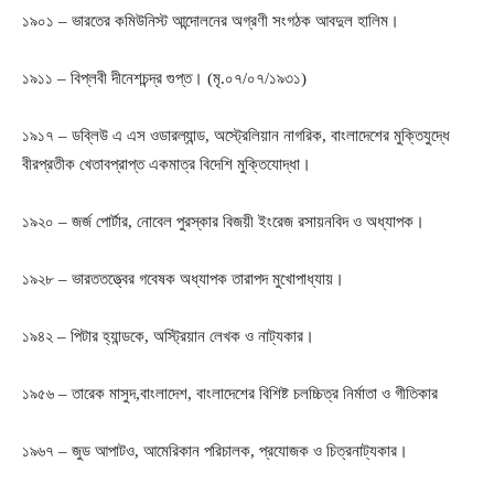
১৯০১ – ভারতের কমিউনিস্ট আন্দোলনের অগ্রণী সংগঠক আবদুল হালিম।
১৯১১ – বিপ্লবী দীনেশচন্দ্র গুপ্ত। (মৃ.০৭/০৭/১৯৩১)
১৯১৭ – ডব্লিউ এ এস ওডারল্যান্ড, অস্ট্রেলিয়ান নাগরিক, বাংলাদেশের মুক্তিযুদ্ধে
বীরপ্রতীক খেতাবপ্রাপ্ত একমাত্র বিদেশি মুক্তিযোদ্ধা।
১৯২০ – জর্জ পোর্টার, নোবেল পুরস্কার বিজয়ী ইংরেজ রসায়নবিদ ও অধ্যাপক।
১৯২৮ – ভারততত্ত্বের গবেষক অধ্যাপক তারাপদ মুখোপাধ্যায়।
১৯৪২ – পিটার হ্যান্ডকে, অস্ট্রিয়ান লেখক ও নাট্যকার।
১৯৫৬ – তারেক মাসুদ,বাংলাদেশ, বাংলাদেশের বিশিষ্ট চলচ্চিত্র নির্মাতা ও গীতিকার
১৯৬৭ – জুড আপাটও, আমেরিকান পরিচালক, প্রযোজক ও চিত্রনাট্যকার।