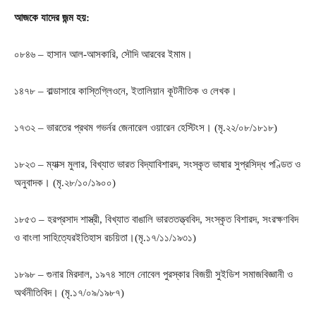
আজকে যাদের জন্ম হয়:
০৮৪৬ – হাসান আল-আসকারি, সৌদি আরবের ইমাম।
১৪৭৮ – বাল্ডাসারে কাস্তিগ্লিওনে, ইতালিয়ান কূটনীতিক ও লেখক।
১৭৩২ – ভারতের প্রথম গভর্নর জেনারেল ওয়ারেন হেস্টিংস। (মৃ.২২/০৮/১৮১৮)
১৮২৩ – ম্যাক্স মুলার, বিখ্যাত ভারত বিদ্যাবিশারদ, সংস্কৃত ভাষার সুপ্রসিদ্ধ পণ্ডিত ও
অনুবাদক। (মৃ.২৮/১০/১৯০০)
১৮৫৩ – হরপ্রসাদ শাস্ত্রী, বিখ্যাত বাঙালি ভারততত্ত্ববিদ, সংস্কৃত বিশারদ, সংরক্ষণবিদ
ও বাংলা সাহিত্যেরইতিহাস রচয়িতা।(মৃ.১৭/১১/১৯৩১)
১৮৯৮ – গুনার মিরদাল, ১৯৭৪ সালে নোবেল পুরস্কার বিজয়ী সুইডিশ সমাজবিজ্ঞানী ও
অর্থনীতিবিদ। (মৃ.১৭/০৯/১৯৮৭)