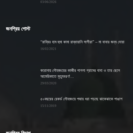
03/06/2026
জনপ্রিয় পোস্ট
“রাব্বির হাম হুমা কামা রাব্বায়ানি সাগীরা” – মা বাবার জন্য দোয়া
16/02/2021
করোনায় লৌহজংয়ের কাজীর পাগলা গ্রামের বাবা ও তার ছেলে
আমেরিকাতে মৃত্যুবরণ!...
29/03/2020
৫০বছরের রেকর্ড লৌহজংয়ে পদ্মায় ধরা পড়ছে ঝাকেঝাকে পাঙাশ
15/11/2019