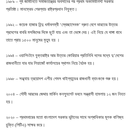
১৯৮৯ – পূর্ব জার্মানিতে সমাজতন্ত্রের অবসানের পর প্রথম অকমিউনিস্ট সরকার
প্রতিষ্ঠা। মানফ্রেড গেরল্যাচ রাষ্ট্রপ্রধান নিযুক্ত।
১৯৯২ – কয়েক হাজার হিন্দু ধর্মাবলম্বী ‘স্বেচ্ছাসেবক’ দ্রুত বেগে ভারতের উত্তর
প্রদেশের বাবরি মসজিদের দিকে ছুটে যায় এবং তা ভেঙ্গে দেয়। এই নিয়ে যে দাঙ্গা বাধে
তাতে প্রায় ১৫০০ মানুষের মৃত্যু হয় ।
১৯৯৪ – ওয়াশিংটনে যুক্তরাষ্ট্র আর উত্তর কোরিয়ার প্রতিনিধি দলের মধ্যে দু’দেশের
রাজধানীতে যার যার লিয়াজোঁ কার্যালয়ের স্থাপন নিয়ে বৈঠক হয়।
১৯৯৮ – সন্ধ্যায় ত্রয়োদশ এশীয় গেমস থাইল্যান্ডের রাজধানী ব্যাংককে শুরু হয়।
২০০৪ – সৌদী আরবের জেদ্দায় মার্কিন কনস্যুলেট ভবনে সন্ত্রাসী হামলায় ১২ জন নিহত
হয়।
২০২০ – প্রথমবারের মতো বাংলাদেশ সরকার ভুটানের সাথে অগ্ৰাধিকার মূলক বাণিজ্য
চুক্তি (পিটিএ) সাক্ষর করে।