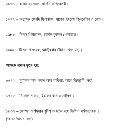
১৯৭৬ – কলিন হাস্কেল, মার্কিন অভিনেত্রী।
১৯৭৭ – অ্যান্ড্রু ফ্রেদি ফ্লিনটফ, সাবেক ইংরেজ ক্রিকেটার ও কোচ।
১৯৮৮ – নিলস পিটারসেন, জার্মান ফুটবল খেলোয়াড়।
১৯৯০ – টামিরা পাসযেক, অস্ট্রিয়ান টেনিস খেলোয়াড়।
আজকে যাদের মৃত্যু হয়:
০৬৭২ – মুহাম্মদ আল-নফস আল-যাকিয়া, আরব বিদ্রোহী নেতা।
১৭১৮ – নিকোলাস রওে, ইংরেজ কবি ও নাট্যকার।
১৮৩৭ – জোশুয়া মার্শম্যান বৃটিশ ভারতের বঙ্গে খ্রিষ্টান ধর্মপ্রচারক ।
(জ.২০/০৪/১৭৬৮)