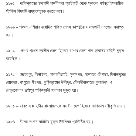
১৯৬৫ – পাকিস্থানের ইসলামী দার্শনিকরা প্রাইমারী থেকে স্নাতক পর্যন্ত ইসলামীক
স্টাডিস বিষয়টি বাধ্যতামূলক করতে বলে।
১৯৬৬ – প্রথম এশিয়ার নবোদিত শক্তি গেমস কাম্পুচিয়ার রাজধানী নমপেনে সমাপ্ত
হয়।
১৯৭১ – দেশের প্রথম স্বাধীন জেলা হিসেবে যশোর জেলা পাক হানাদার বাহিনী মুক্ত
হয়েছিল।
১৯৭১ – মেহেরপুর, ঝিনাইদহ, লালমনিরহাট, সুনামগঞ্জ, যশোরের চৌগাছা, দিনাজপুরের
বোচাগঞ্জ, রংপুরের পীরগঞ্জ, কুড়িগ্রামের উলিপুর, মৌলভীবাজারের কুলাউড়া, ও
নেত্রকোনার দুর্গাপুর পাকিস্থানী হানাদার মুক্ত হয়।
১৯৭১ – ভারত এবং ভুটান বাংলাদেশকে স্বাধীন দেশ হিসেবে সর্বপ্রথম স্বীকৃতি দেয়।
১৯৮৪ – চীনের সংবাদ সমিতির যুক্ত ইউনিয়ন প্রতিষ্ঠিত হয়।