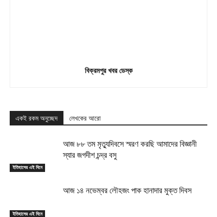
বিক্রমপুর খবর ডেস্ক
একই রকম অনুচ্ছেদ
লেখকের আরো
আজ ৮৮ তম মৃত্যুদিবসে স্মরণ করছি আমাদের বিজ্ঞানী
স্যার জগদীশ চন্দ্র বসু
ইতিহাসের এই দিনে
আজ ১৪ নভেম্বর লৌহজং পাক হানাদার মুক্ত দিবস
ইতিহাসের এই দিনে