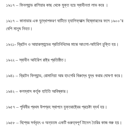
১৯১৭ – ফিনল্যান্ড রাশিয়ার কাছ থেকে মুক্ত হয়ে স্বাধীনতা লাভ করে ।
১৯১৭ – কানাডার এক যুদ্ধোপকরণ ঘাটিতে হ্যালিফ্যাক্স বিষ্ফোরনের ফলে ১৯০০’র
বেশি মানুষ নিহত।
১৯২১- ব্রিটেন ও আয়ারল্যান্ডের প্রতিনিধিদের মাঝে আংলো-আইরিশ চুক্তি হয়।
১৯২২ – স্বাধীন আইরিশ রাষ্ট্র প্রতিষ্ঠিত।
১৯৪১ – ব্রিটেন ফিল্যান্ড, রোমানিয়া আর হাংগেরি বিরুদ্ধে যুদ্ধ করার ঘোষণা করে।
১৯৪২ – কলম্বাস কর্তৃক হাইতি আবিষ্কার।
১৯৫৭ – পৃথিবীর প্রথম উপগ্রহ স্থাপনে যুক্তরাষ্ট্রের প্রচেষ্টা ব্যর্থ হয়।
১৯৫৮ – বিশ্বের সর্ববৃহৎ ও অন্যতম একটি গুরুত্বপূর্ণ টানেল তৈরির কাজ শুরু হয়।