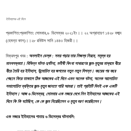
ইতিহাসের এই দিনে
প্রকাশিত:প্রকাশিত: সোমবার,৬ ডিসেম্বর ২০২১ইং।। ২২ অগ্রাহায়ণ ১৪২৮ বঙ্গাব্দ
(হেমন্ত কাল)।।২৮ রবিউস সানি ১৪৪৩ হিজরী।।
বিক্রমপুর খবর :
অনলাইন ডেস্ক : সময় গড়ায় তার নিজস্ব নিয়মে, সমৃদ্ধ হয়
মানবসভ্যতা। বিভিন্ন ঘটনা-দুর্ঘটনা, মনীষী কিংবা সাধারণের জন্ম-মৃত্যুর মাধ্যমে ধীরে
ধীরে তৈরি হয় ইতিহাস, উন্মোচিত হয় জগতের নতুন নতুন দিগন্ত। বছরের পর বছর
পেছনে ফিরে তাকালে ঠিক আজকের এই দিনে এমন অনেক ঘটনা, অনেক আলোচিত
সমালোচিত ব্যক্তির জন্ম-মৃত্যু জানতে পারি আমরা। তাই প্রতিটি দিনই এক একটি
ইতিহাস। আজ ৬ ডিসেম্বর, সোমবার এক নজরে দেখে নিন ইতিহাসের আজকের এই
দিনে কি কি ঘটেছিল, কে কে জন্ম নিয়েছিলেন ও মৃত্যু বরণ করেছিলেন।
এক
নজরে
ইতিহাসের
পাতায়
৬
ডিসেম্বর
ঘটনাবলি
: