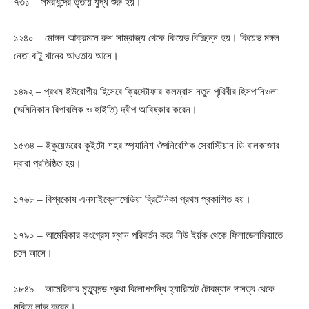
৭৩১ – সমরখন্দের তৃতীয় যুদ্ধ শুরু হয়।
১২৪০ – মোঙ্গল আক্রমনে রুশ সাম্রাজ্য থেকে কিয়েভ বিচ্ছিন্ন হয়। কিয়েভ মঙ্গল
নেতা বাটু খানের আওতায় আসে।
১৪৯২ – প্রথম ইউরোপীয় হিসেবে ক্রিস্টোফার কলম্বাস নতুন পৃথিবীর হিসপানিওলা
(ডমিনিকান রিপাবলিক ও হাইতি) দ্বীপ আবিষ্কার করেন।
১৫৩৪ – ইকুয়েডরের কুইটো শহর স্প্যানিশ ঔপনিবেশিক সেবাস্টিয়ান ডি বালকাজার
দ্বারা প্রতিষ্ঠিত হয়।
১৭৬৮ – বিশ্বকোষ এনসাইক্লোপেডিয়া ব্রিটেনিকা প্রথম প্রকাশিত হয়।
১৭৯০ – আমেরিকার কংগ্রেস স্থান পরিবর্তন করে নিউ ইর্য়ক থেকে ফিলাডেলফিয়াতে
চলে আসে।
১৮৪৯ – আমেরিকার মৃত্যুদন্ড প্রথা বিলোপপন্থি হ্যারিয়েট টোবম্যান দাসত্ব থেকে
মুক্তি লাভ করেন।