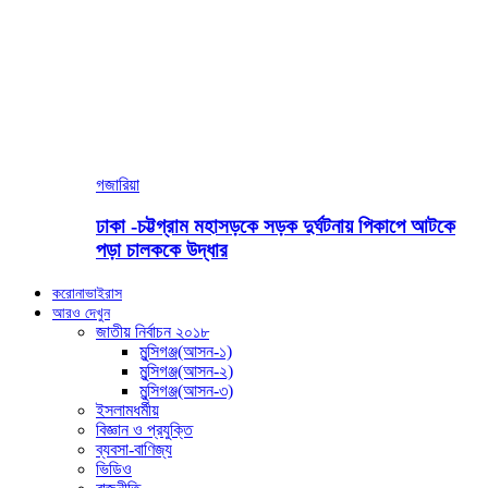
গজারিয়া
ঢাকা -চট্টগ্রাম মহাসড়কে সড়ক দুর্ঘটনায় পিকাপে আটকে
পড়া চালককে উদ্ধার
করোনাভাইরাস
আরও দেখুন
জাতীয় নির্বাচন ২০১৮
মুন্সিগঞ্জ(আসন-১)
মুন্সিগঞ্জ(আসন-২)
মুন্সিগঞ্জ(আসন-৩)
ইসলামধর্মীয়
বিজ্ঞান ও প্রযুক্তি
ব্যবসা-বাণিজ্য
ভিডিও