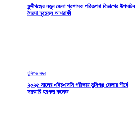
মুন্সীগঞ্জের নতুন জেলা প্রশাসক পরিকল্পনা বিভাগের উপসচিব
সৈয়দা নুরমহল আশরাফী
মুন্সিগঞ্জ সদর
২০২৫ সালের এইচএসসি পরীক্ষায় মুন্সিগঞ্জ জেলায় শীর্ষে
সরকারি হরগঙ্গা কলেজ