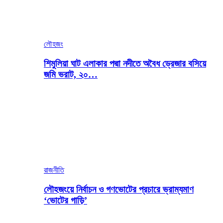
লৌহজং
শিমুলিয়া ঘাট এলাকার পদ্মা নদীতে অবৈধ ড্রেজার বসিয়ে
জমি ভরাট, ২০…
রাজনীতি
লৌহজংয়ে নির্বাচন ও গণভোটের প্রচারে ভ্রাম্যমাণ
‘ভোটের গাড়ি’