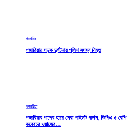
গজারিয়া
গজারিয়ায় সড়ক দুর্ঘটনায় পুলিশ সদস্য নিহত
গজারিয়া
গজারিয়ায় পাশের হারে সেরা পাইলট গার্লস, জিপিএ ৫ বেশি
ভবেরচর ওয়াজের…