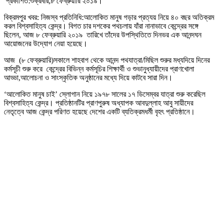
প্রকাশিত:শুক্রবার,৮ ফেব্রুয়ারি ২০১৯।
বিক্রমপুর খবর: নিজস্ব প্রতিনিধি:আলোকিত মানুষ গড়ার প্রত্যয় নিয়ে ৪০ বছর অতিক্রম
করল বিশ্বসাহিত্য কেন্দ্র। বিগত চার দশকের পথচলায় যাঁরা নানাভাবে কেন্দ্রের সঙ্গে
ছিলেন, আজ ৮ ফেব্রুয়ারি ২০১৯ তারিখে তাঁদের উপস্থিতিতে দিনভর এক আনন্দঘন
আয়োজনের উদ্যোগ নেয়া হয়েছে।
আজ (৮ ফেব্রুয়ারি)সকালে শাহবাগ থেকে আনন্দ পথযাত্রা/মিছিল শুরুর মধ্যদিয়ে দিনের
কর্মসূচী শুরু করে কেন্দ্রের বিভিন্ন কর্মসূচির শিক্ষার্থী ও শুভানুধ্যায়ীদের প্রাণখোলা
আড্ডা,আলোচনা ও সাংস্কৃতিক অনুষ্ঠানের মধ্যে দিয়ে কাটবে সারা দিন।
‘আলোকিত মানুষ চাই’ স্লোগান নিয়ে ১৯৭৮ সালের ১৭ ডিসেম্বর যাত্রা শুরু করেছিল
বিশ্বসাহিত্য কেন্দ্র। প্রতিষ্ঠানটির প্রাণপুরুষ অধ্যাপক আবদুল্লাহ আবু সায়ীদের
নেতৃত্বে আজ কেন্দ্র পরিণত হয়েছে দেশের একটি ব্যতিক্রমধর্মী বৃহৎ প্রতিষ্ঠানে।