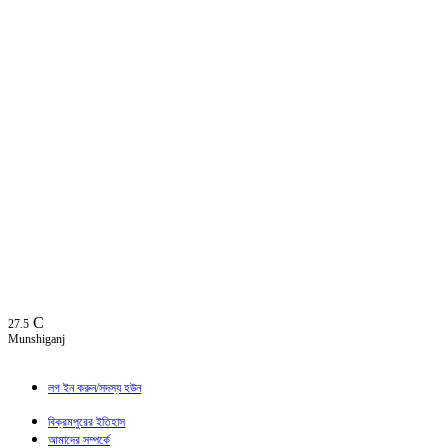
C
27.5
Munshiganj
লগ ইন করুন/সদস্য হউন
বিক্রমপুরের ইতিহাস
আমাদের সম্পর্কে