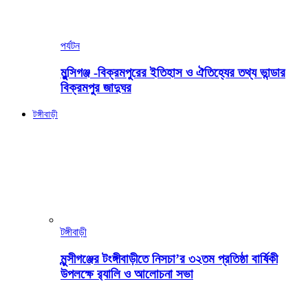
পর্যটন
মুন্সিগঞ্জ -বিক্রমপুরের ইতিহাস ও ঐতিহ্যের তথ্য ভান্ডার
বিক্রমপুর জাদুঘর
টঙ্গীবাড়ী
টঙ্গীবাড়ী
মুন্সীগঞ্জের টংঙ্গীবাড়ীতে নিসচা’র ৩২তম প্রতিষ্ঠা বার্ষিকী
উপলক্ষে র‍্যালি ও আলোচনা সভা