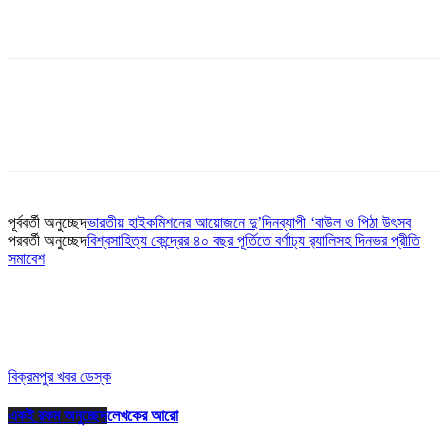
পূর্ববর্তী অনুচ্ছেদ
ভারতীয় হাইকমিশনের আয়োজনে দু’দিনব্যাপী ‘বাউল ও পিঠা উৎসব
পরবর্তী অনুচ্ছেদ
বিশ্বসাহিত্য কেন্দ্রের ৪০ বছর পূর্তিতে বর্ণাঢ্য র‌্যালিসহ দিনভর প্রীতি
সমাবেশ
বিক্রমপুর খবর ডেস্ক
একই রকম অনুচ্ছেদ
লেখকের আরো