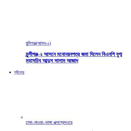
মুন্সিগঞ্জ(আসন-২)
মুন্সীগঞ্জ-২ আসনে মনোনয়নপত্র জমা দিলেন বিএনপি যুগ্ম
মহাসচিব আব্দুস সালাম আজাদ
শ্রীনগর
ঢাকা–মাওয়া–ভাঙ্গা এক্সপ্রেসওয়ে