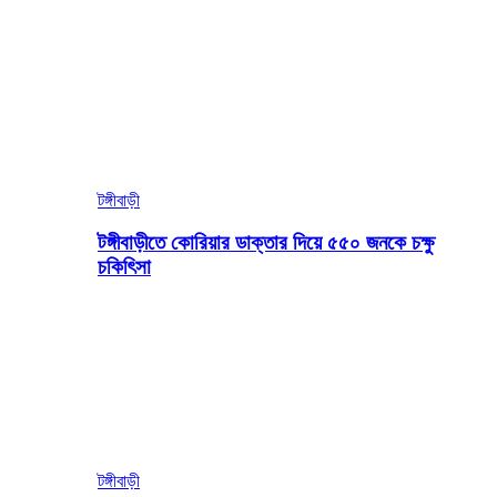
টঙ্গীবাড়ী
টঙ্গীবাড়ীতে কোরিয়ার ডাক্তার দিয়ে ৫৫০ জনকে চক্ষু
চকিৎিসা
টঙ্গীবাড়ী