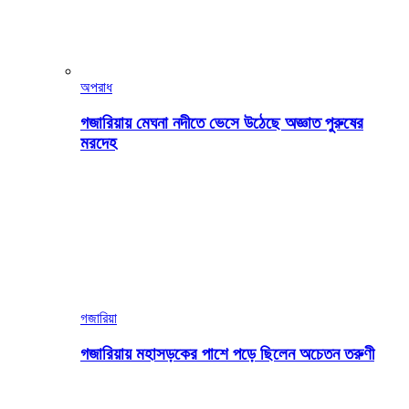
অপরাধ
গজারিয়ায় মেঘনা নদীতে ভেসে উঠেছে অজ্ঞাত পুরুষের
মরদেহ
গজারিয়া
গজারিয়ায় মহাসড়কের পাশে পড়ে ছিলেন অচেতন তরুণী