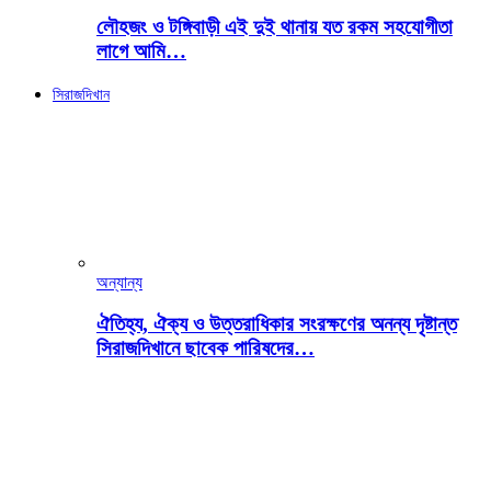
লৌহজং ও টঙ্গিবাড়ী এই দুই থানায় যত রকম সহযোগীতা
লাগে আমি…
সিরাজদিখান
অন্যান্য
ঐতিহ্য, ঐক্য ও উত্তরাধিকার সংরক্ষণের অনন্য দৃষ্টান্ত
সিরাজদিখানে ছাবেক পারিষদের…