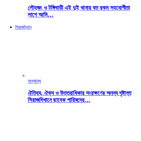
লৌহজং ও টঙ্গিবাড়ী এই দুই থানায় যত রকম সহযোগীতা
লাগে আমি…
সিরাজদিখান
অন্যান্য
ঐতিহ্য, ঐক্য ও উত্তরাধিকার সংরক্ষণের অনন্য দৃষ্টান্ত
সিরাজদিখানে ছাবেক পারিষদের…