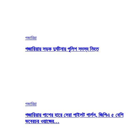
গজারিয়া
গজারিয়ায় সড়ক দুর্ঘটনায় পুলিশ সদস্য নিহত
গজারিয়া
গজারিয়ায় পাশের হারে সেরা পাইলট গার্লস, জিপিএ ৫ বেশি
ভবেরচর ওয়াজের…